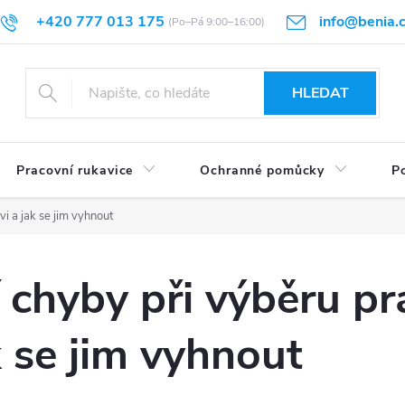
+420 777 013 175
info@benia.
sti vrácení
Velikostní tabulky
Hodnocení obchodu
Články
HLEDAT
Pracovní rukavice
Ochranné pomůcky
Po
i a jak se jim vyhnout
í chyby při výběru pr
k se jim vyhnout