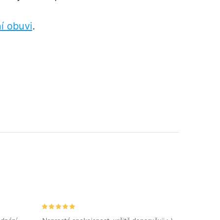
í obuvi
.