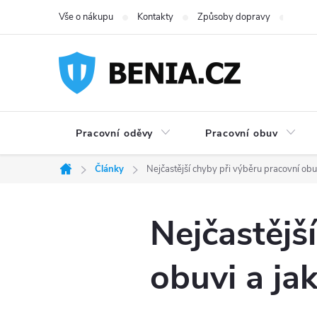
Přejít
Vše o nákupu
Kontakty
Způsoby dopravy
Možno
na
obsah
Pracovní oděvy
Pracovní obuv
Články
Nejčastější chyby při výběru pracovní obuv
Domů
Nejčastějš
obuvi a ja