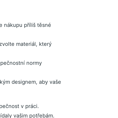
e nákupu příliš těsné
volte materiál, který
zpečnostní normy
ckým designem, aby vaše
pečnost v práci.
vídaly vašim potřebám.