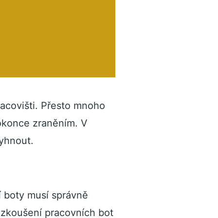
racovišti. Přesto mnoho
dokonce zraněním. V
vyhnout.
í boty musí správně
 zkoušení pracovních bot