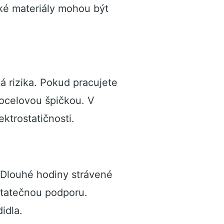
ké materiály mohou být
á rizika. Pokud pracujete
s ocelovou špičkou. V
ktrostatičnosti.
. Dlouhé hodiny strávené
tatečnou podporu.
idla.