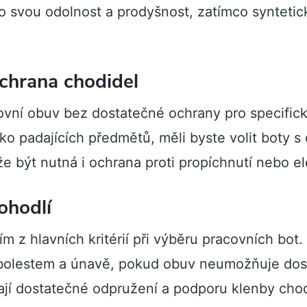
o svou odolnost a prodyšnost, zatímco syntetic
chrana chodidel
covní obuv bez dostatečné ochrany pro specifick
ziko padajících předmětů, měli byste volit boty 
 být nutná i ochrana proti propíchnutí nebo ele
ohodlí
ím z hlavních kritérií při výběru pracovních bot
bolestem a únavě, pokud obuv neumožňuje dos
ají dostatečné odpružení a podporu klenby chod