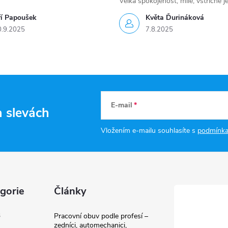
Velká spokojenost, milé, vstřícné j
ří Papoušek
Květa Ďurináková
0.9.2025
7.8.2025
E-mail
a slevách
Vložením e-mailu souhlasíte s
podmínka
gorie
Články
3
Pracovní obuv podle profesí –
zedníci, automechanici,