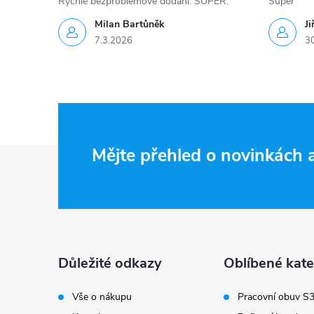
Rychlé bezproblémové dodání. SUPER.
Super
Milan Bartůněk
Ji
7.3.2026
3
Z
Mějte přehled o novinkách
á
p
a
Důležité odkazy
Oblíbené kate
t
Vše o nákupu
Pracovní obuv S