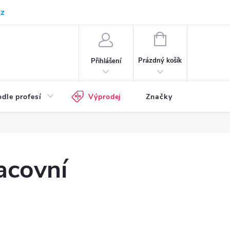
cz
Kam doručujeme
Průvodce pracovní obuví
Normy - průvodce
NÁKUPNÍ
KOŠÍK
Prázdný košík
Přihlášení
dle profesí
Výprodej
Značky
acovní