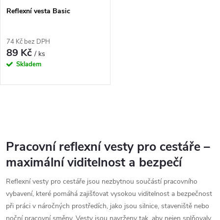
Reflexní vesta Basic
74 Kč bez DPH
89 Kč
/ ks
Skladem
O
v
Pracovní reflexní vesty pro cestáře –
l
maximální viditelnost a bezpečí
á
Reflexní vesty pro cestáře jsou nezbytnou součástí pracovního
d
vybavení, které pomáhá zajišťovat vysokou viditelnost a bezpečnost
při práci v náročných prostředích, jako jsou silnice, staveniště nebo
a
noční pracovní směny. Vesty jsou navrženy tak, aby nejen splňovaly