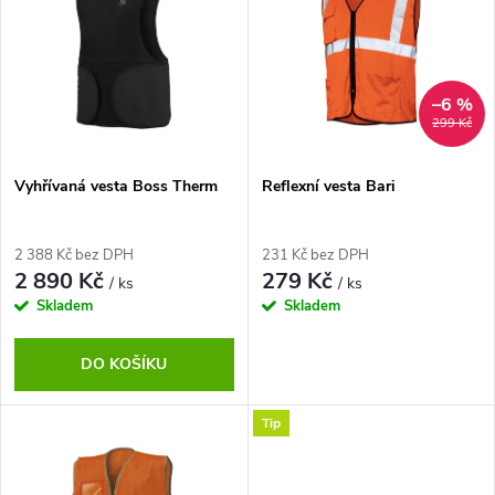
ý
Abecedně
e
p
n
i
–6 %
299 Kč
í
s
p
Vyhřívaná vesta Boss Therm
Reflexní vesta Bari
p
r
2 388 Kč bez DPH
231 Kč bez DPH
r
2 890 Kč
279 Kč
/ ks
/ ks
o
Skladem
Skladem
o
d
DO KOŠÍKU
d
u
Tip
u
k