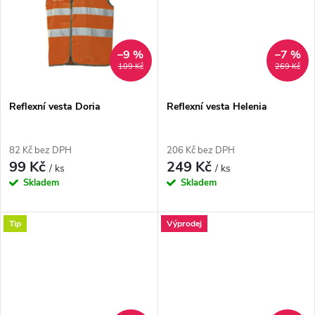
k
t
t
ů
–9 %
–7 %
ů
109 Kč
269 Kč
Reflexní vesta Doria
Reflexní vesta Helenia
82 Kč bez DPH
206 Kč bez DPH
99 Kč
249 Kč
/ ks
/ ks
Skladem
Skladem
Tip
Výprodej