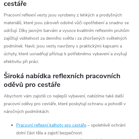
s
cestáře
u
Pracovní reflexní vesty jsou vyrobeny z lehkých a prodyšných
materiálů, které jsou zároveň odolné vůči opotřebení a snadno se
udržují. Díky jasným barvám a vysoce kvalitním reflexním pruhům
zajišťují viditelnost za denního světla i za zhoršených světelných
podmínek. Navíc jsou vesty navrženy s praktickými kapsami a
úchyty, které usnadňují přístup k potřebnému vybavení a zvyšují
efektivitu při práci.
Široká nabídka reflexních pracovních
oděvů pro cestáře
Abychom vám zajistili co nejlepší vybavení, nabízíme také další
pracovní oděvy pro cestáře, které poskytují ochranu a pohodlí v
náročných podmínkách:
Pracovní reflexní kalhoty pro cestáře
– spolehlivě ochrání
dolní část těla a zajistí bezpečnost.