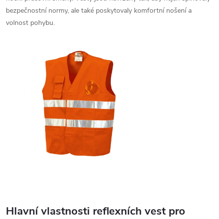
c
bezpečnostní normy, ale také poskytovaly komfortní nošení a
volnost pohybu.
í
p
r
v
k
y
v
ý
p
i
Hlavní vlastnosti reflexních vest pro