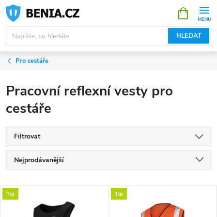
Přejít
NÁKUPNÍ
KOŠÍK
na
obsah
HLEDAT
Pro cestáře
Pracovní reflexní vesty pro
cestáře
Filtrovat
Ř
Nejprodávanější
a
Nejlevnější
V
Tip
Tip
Nejdražší
z