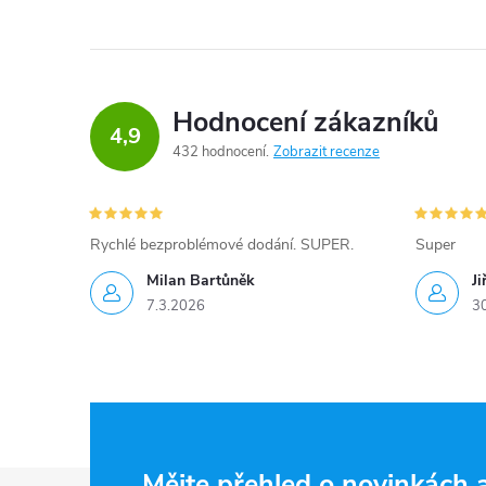
Hodnocení zákazníků
4,9
432 hodnocení
Zobrazit recenze
Rychlé bezproblémové dodání. SUPER.
Super
Milan Bartůněk
Ji
7.3.2026
3
Mějte přehled o novinkách