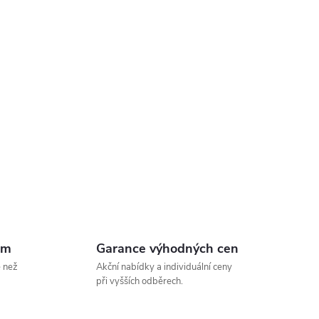
em
Garance výhodných cen
e než
Akční nabídky a individuální ceny
při vyšších odběrech.