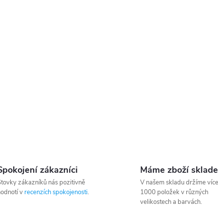
p
v
k
y
v
ý
p
Spokojení zákazníci
Máme zboží sklad
s
tovky zákazníků nás pozitivně
V našem skladu držíme víc
odnotí v
recenzích spokojenosti
.
1000 položek v různých
u
velikostech a barvách.