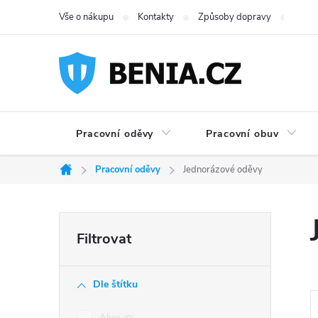
Přejít
Vše o nákupu
Kontakty
Způsoby dopravy
Možno
na
obsah
Pracovní oděvy
Pracovní obuv
Pracovní oděvy
Jednorázové oděvy
Domů
P
o
Dle štítku
s