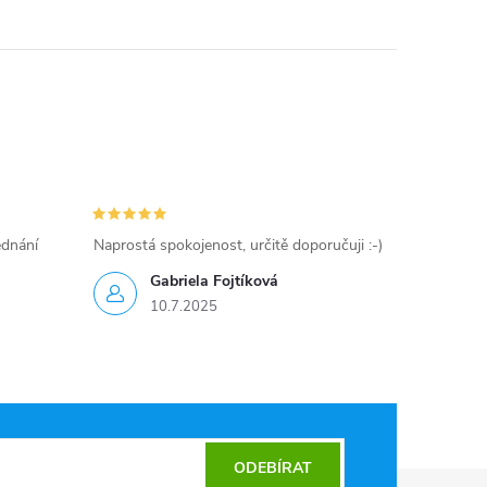
ednání
Naprostá spokojenost, určitě doporučuji :-)
Gabriela Fojtíková
10.7.2025
ODEBÍRAT