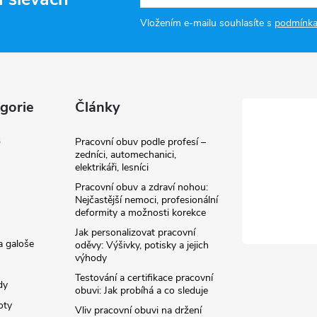
Vložením e-mailu souhlasíte s
podmínka
gorie
Články
3
Pracovní obuv podle profesí –
zedníci, automechanici,
elektrikáři, lesníci
Pracovní obuv a zdraví nohou:
Nejčastější nemoci, profesionální
deformity a možnosti korekce
Jak personalizovat pracovní
a galoše
oděvy: Výšivky, potisky a jejich
výhody
Testování a certifikace pracovní
dy
obuvi: Jak probíhá a co sleduje
oty
Vliv pracovní obuvi na držení