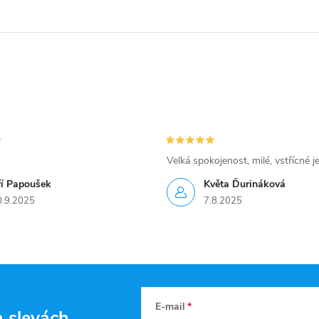
Velká spokojenost, milé, vstřícné j
ří Papoušek
Květa Ďurináková
0.9.2025
7.8.2025
E-mail
a slevách