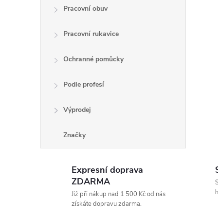
Pracovní obuv
r
Pracovní rukavice
Ochranné pomůcky
Podle profesí
Výprodej
Značky
i
Expresní doprava
ZDARMA
S
h
Již při nákup nad 1 500 Kč od nás
získáte dopravu zdarma.