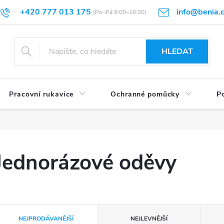
+420 777 013 175
info@benia.
sti vrácení
Velikostní tabulky
Hodnocení obchodu
Články
HLEDAT
Pracovní rukavice
Ochranné pomůcky
Po
Jednorázové oděvy
Ř
NEJPRODÁVANĚJŠÍ
NEJLEVNĚJŠÍ