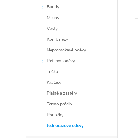
e
Bundy
Mikiny
l
Vesty
Kombinézy
Nepromokavé oděvy
Reflexní oděvy
l
Trička
Kraťasy
Pláště a zástěry
Termo prádlo
Ponožky
í
Jednorázové oděvy