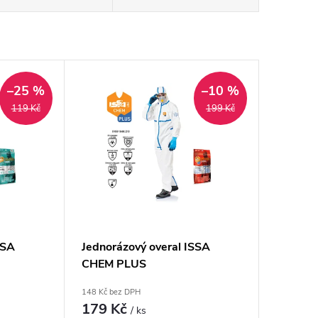
–25 %
–10 %
119 Kč
199 Kč
SSA
Jednorázový overal ISSA
CHEM PLUS
148 Kč bez DPH
179 Kč
/ ks