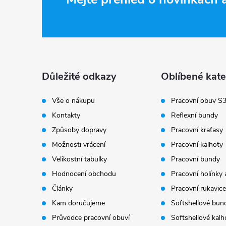
Z
á
p
a
Důležité odkazy
Oblíbené kate
t
Vše o nákupu
Pracovní obuv S
Kontakty
Reflexní bundy
í
Způsoby dopravy
Pracovní kraťasy
Možnosti vrácení
Pracovní kalhoty
Velikostní tabulky
Pracovní bundy
Hodnocení obchodu
Pracovní holínky 
Články
Pracovní rukavice
Kam doručujeme
Softshellové bun
Průvodce pracovní obuví
Softshellové kalh