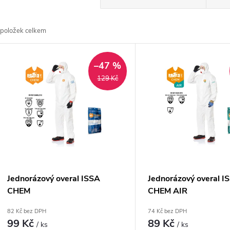
a
položek celkem
z
V
e
–47 %
ý
129 Kč
n
p
p
s
r
p
Jednorázový overal ISSA
Jednorázový overal I
o
CHEM
CHEM AIR
r
82 Kč bez DPH
74 Kč bez DPH
d
99 Kč
89 Kč
/ ks
/ ks