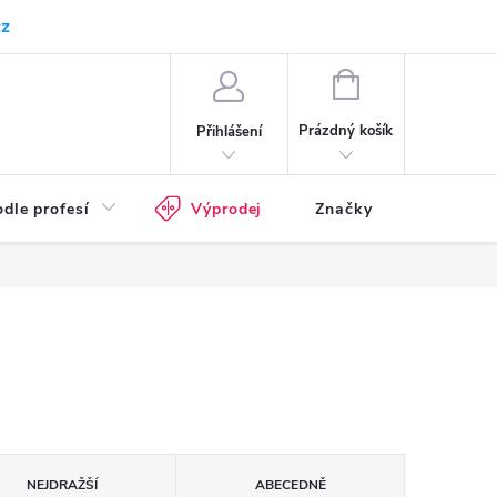
cz
Kam doručujeme
Průvodce pracovní obuví
Normy - průvodce
NÁKUPNÍ
KOŠÍK
Prázdný košík
Přihlášení
dle profesí
Výprodej
Značky
NEJDRAŽŠÍ
ABECEDNĚ