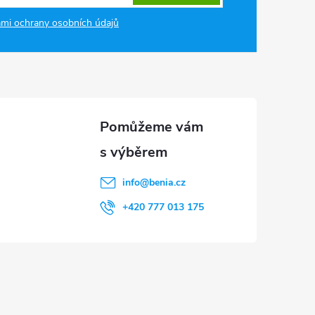
mi ochrany osobních údajů
info
@
benia.cz
+420 777 013 175