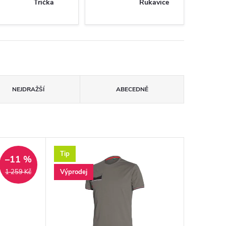
Trička
Rukavice
NEJDRAŽŠÍ
ABECEDNĚ
Tip
–11 %
Výprodej
1 259 Kč