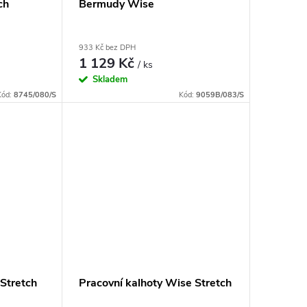
ch
Bermudy Wise
933 Kč bez DPH
1 129 Kč
/ ks
Skladem
Kód:
8745/080/S
Kód:
9059B/083/S
yStretch
Pracovní kalhoty Wise Stretch