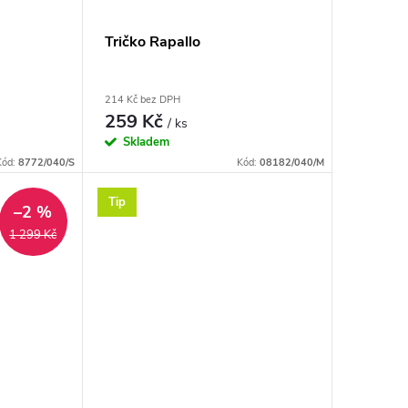
Tričko Rapallo
214 Kč bez DPH
259 Kč
/ ks
Skladem
Kód:
8772/040/S
Kód:
08182/040/M
Tip
–2 %
1 299 Kč