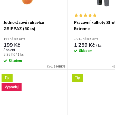
p
s
r
p
Jednorázové rukavice
Pracovní kalhoty Stre
o
GRIPPAZ (50ks)
Extreme
r
164 Kč bez DPH
1 041 Kč bez DPH
d
199 Kč
1 259 Kč
/ ks
o
/ balení
Skladem
u
Měrná
3,98 Kč / 1 ks
d
cena:
Skladem
k
Kód:
246BK/S
Kó
u
Tip
Tip
t
k
Výprodej
ů
t
ů