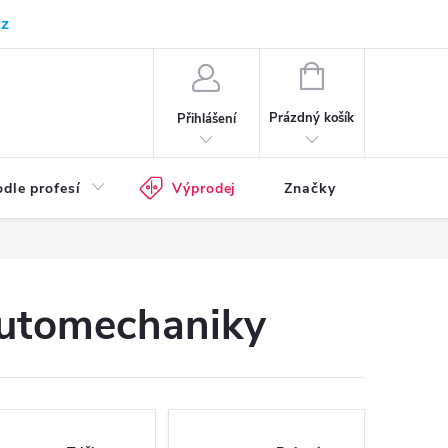
cz
Kam doručujeme
Průvodce pracovní obuví
Normy - průvodce
NÁKUPNÍ
KOŠÍK
Prázdný košík
Přihlášení
dle profesí
Výprodej
Značky
automechaniky