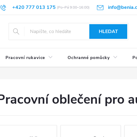
+420 777 013 175
info@benia.
sti vrácení
Velikostní tabulky
Hodnocení obchodu
Články
HLEDAT
Pracovní rukavice
Ochranné pomůcky
Po
Pracovní oblečení pro 