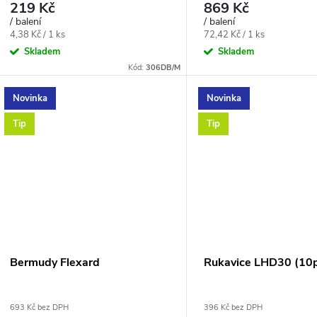
219 Kč
869 Kč
/ balení
/ balení
Měrná
Měrná
4,38 Kč / 1 ks
72,42 Kč / 1 ks
cena:
cena:
Skladem
Skladem
Kód:
306DB/M
Novinka
Novinka
Tip
Tip
Bermudy Flexard
Rukavice LHD30 (10
693 Kč bez DPH
396 Kč bez DPH