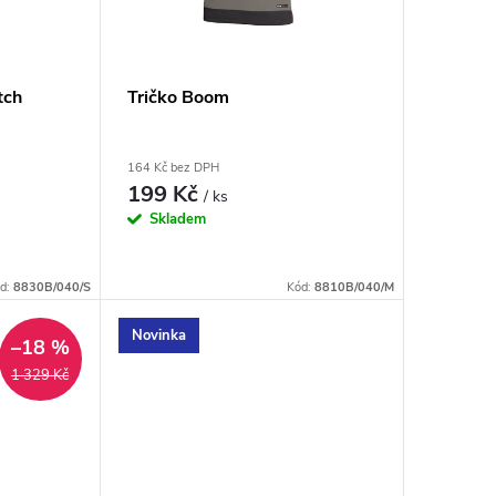
tch
Tričko Boom
164 Kč bez DPH
199 Kč
/ ks
Skladem
d:
8830B/040/S
Kód:
8810B/040/M
Novinka
–18 %
1 329 Kč