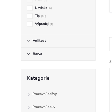
Akce
0
t
Novinka
6
r
Tip
18
Výprodej
4
a
n
Velikost
n
Barva
3
í
Přeskočit
p
Kategorie
kategorie
a
Pracovní oděvy
í
n
Pracovní obuv
i