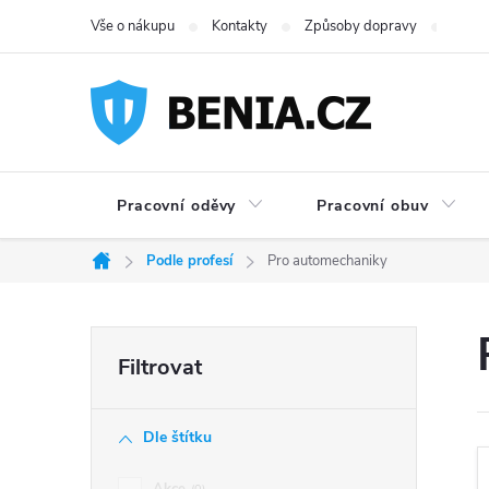
Přejít
Vše o nákupu
Kontakty
Způsoby dopravy
Možno
na
obsah
Pracovní oděvy
Pracovní obuv
Podle profesí
Pro automechaniky
Domů
P
o
Dle štítku
s