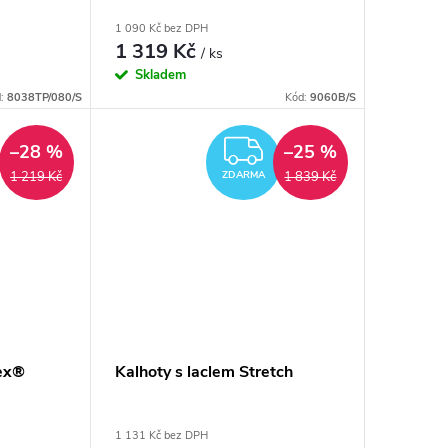
1 090 Kč bez DPH
1 319 Kč
/ ks
Skladem
d:
8038TP/080/S
Kód:
9060B/S
ZDARMA
–28 %
–25 %
1 219 Kč
1 839 Kč
ZDARMA
lex®
Kalhoty s laclem Stretch
1 131 Kč bez DPH