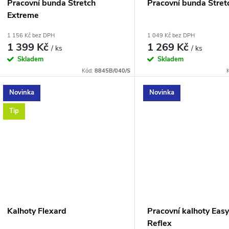
Pracovní bunda Stretch
Pracovní bunda Stret
Extreme
1 156 Kč bez DPH
1 049 Kč bez DPH
1 399 Kč
1 269 Kč
/ ks
/ ks
Skladem
Skladem
Kód:
8845B/040/S
Novinka
Novinka
Tip
Kalhoty Flexard
Pracovní kalhoty Eas
Reflex