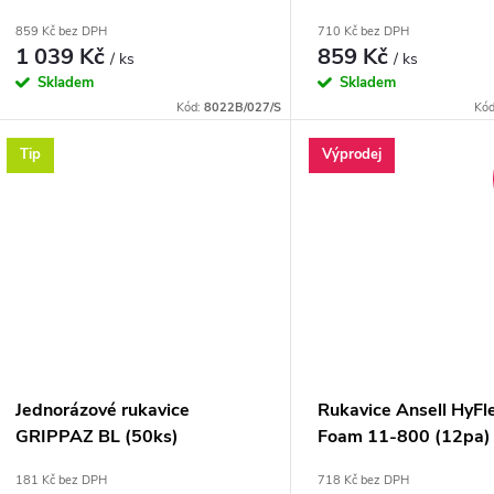
859 Kč bez DPH
710 Kč bez DPH
1 039 Kč
859 Kč
/ ks
/ ks
Skladem
Skladem
Kód:
8022B/027/S
Kó
Tip
Výprodej
Jednorázové rukavice
Rukavice Ansell HyF
GRIPPAZ BL (50ks)
Foam 11-800 (12pa)
181 Kč bez DPH
718 Kč bez DPH