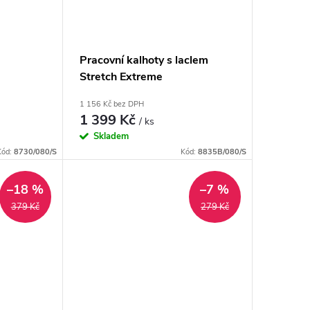
Pracovní kalhoty s laclem
Stretch Extreme
1 156 Kč bez DPH
1 399 Kč
/ ks
Skladem
Kód:
8730/080/S
Kód:
8835B/080/S
–18 %
–7 %
379 Kč
279 Kč