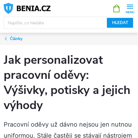
Přejít
NÁKUPNÍ
KOŠÍK
na
obsah
HLEDAT
Články
Jak personalizovat
pracovní oděvy:
Výšivky, potisky a jejich
výhody
Pracovní oděvy už dávno nejsou jen nutnou
uniformou. Stále častěji se stávají nástrojem