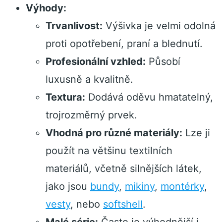
Výhody:
Trvanlivost:
Výšivka je velmi odolná
proti opotřebení, praní a blednutí.
Profesionální vzhled:
Působí
luxusně a kvalitně.
Textura:
Dodává oděvu hmatatelný,
trojrozměrný prvek.
Vhodná pro různé materiály:
Lze ji
použít na většinu textilních
materiálů, včetně silnějších látek,
jako jsou
bundy
,
mikiny
,
montérky
,
vesty
, nebo
softshell
.