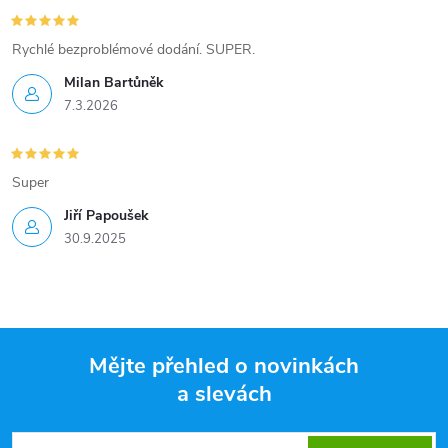
Rychlé bezproblémové dodání. SUPER.
Milan Bartůněk
7.3.2026
Super
Jiří Papoušek
30.9.2025
Mějte přehled o novinkách
a slevách
Z