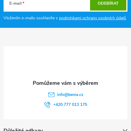
á
E-mail
ODEBÍRAT
p
Vložením e-mailu souhlasíte s
podmínkami ochrany osobních údajů
a
t
í
info
@
benia.cz
+420 777 013 175
Důležité odkazy