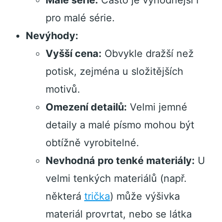
Malé série:
Často je výhodnější i
pro malé série.
Nevýhody:
Vyšší cena:
Obvykle dražší než
potisk, zejména u složitějších
motivů.
Omezení detailů:
Velmi jemné
detaily a malé písmo mohou být
obtížně vyrobitelné.
Nevhodná pro tenké materiály:
U
velmi tenkých materiálů (např.
některá
trička
) může výšivka
materiál provrtat, nebo se látka