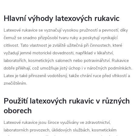
s
u
Hlavní výhody latexových rukavic
Latexové rukavice se vyznačují vysokou pružností a pevností, díky
čemuž se snadno přizpůsobí tvaru ruky a poskytují vynikající
citlivost. Tato vlastnost je zvláště užitečná při činnostech, které
vyžadují jemné motorické dovednosti, například v lékařství,
laboratořích, kosmetických salonech nebo potravinářství. Rukavice
dobře přiléhají, což umožňuje jistý úchop i v náročných podmínkách.
Latex je také přirozeně vodotěsný, takže chrání ruce před vlhkostí a
znečištěním.
Použití latexových rukavic v různých
oborech
Latexové rukavice jsou široce využívány ve zdravotnictví,
laboratorních provozech, úklidových službách, kosmetickém