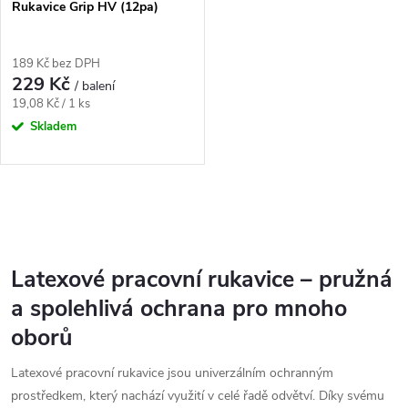
Rukavice Grip HV (12pa)
189 Kč bez DPH
229 Kč
/ balení
Měrná
19,08 Kč / 1 ks
cena:
Skladem
O
v
Latexové pracovní rukavice – pružná
l
a spolehlivá ochrana pro mnoho
á
oborů
d
Latexové pracovní rukavice jsou univerzálním ochranným
a
prostředkem, který nachází využití v celé řadě odvětví. Díky svému