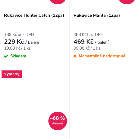
Rukavice Hunter Catch (12pa)
Rukavice Manta (12pa)
189 Kč bez DPH
388 Kč bez DPH
229 Kč
469 Kč
/ balení
/ balení
Měrná
Měrná
19,08 Kč / 1 ks
39,08 Kč / 1 ks
cena:
cena:
Skladem
Momentálně nedostupné
Výprodej
–68 %
729 Kč