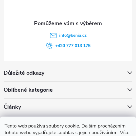
í
info
@
benia.cz
+420 777 013 175
Důležité odkazy
Oblíbené kategorie
Články
Archiv
Tento web používá soubory cookie. Dalším procházením
tohoto webu vyjadřujete souhlas s jejich používáním.. Více