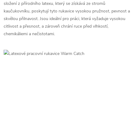
složení z přírodního latexu, který se získává ze stromů
c
kaučukovníku, poskytují tyto rukavice vysokou pružnost, pevnost a
í
skvělou přilnavost. Jsou ideální pro práci, která vyžaduje vysokou
citlivost a přesnost, a zároveň chrání ruce před vlhkostí,
p
chemikáliemi a nečistotami.
r
v
k
y
v
ý
p
i