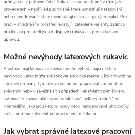
průmyslu a v potravinářství. Rukavice jsou dostupné v různých
provedeních – například pudrované, které usnadňují nasazování,
nebo nepudrované, které minimalizují riziko alergických reakcí. Pro
práci v chladnějším prostředí existují i zateplené varianty, zatímco
pro kluzká prostředí jsou k dispozici rukavice s protiskluzovou
úpravou.
Možné nevýhody latexových rukavic
Přestože mají latexové rukavice mnoho výhod, mají i některé
nevýhody. Latex může způsobovat alergické reakce u lidí citlivých na
latexové proteiny. Tyto alergie se mohou projevovat zarudnutím,
svěděním nebo v závažnějších případech i anafylaktickým šokem.
Latexové rukavice také nejsou odolné vůči některým silnějším
chemikáliím, jako jsou ketony, oxidy nebo halogenované uhlovodíky,
což je potřeba zohlednit při práci s těmito látkami.
Jak vybrat správné latexové pracovní