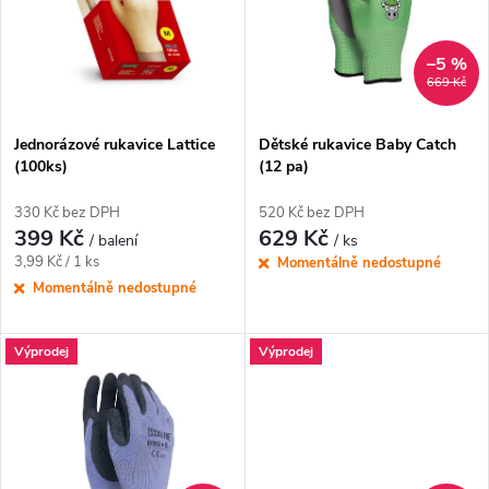
p
n
i
–5 %
669 Kč
í
s
p
Jednorázové rukavice Lattice
Dětské rukavice Baby Catch
(100ks)
(12 pa)
p
r
330 Kč bez DPH
520 Kč bez DPH
r
399 Kč
629 Kč
/ balení
/ ks
o
Měrná
3,99 Kč / 1 ks
Momentálně nedostupné
o
cena:
Momentálně nedostupné
d
d
Výprodej
Výprodej
u
u
k
k