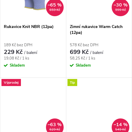
t
t
–65 %
–30 %
ů
659 Kč
999 Kč
ů
Rukavice Knit NBR (12pa)
Zimní rukavice Warm Catch
(12pa)
189 Kč bez DPH
578 Kč bez DPH
229 Kč
699 Kč
/ balení
/ balení
Měrná
Měrná
19,08 Kč / 1 ks
58,25 Kč / 1 ks
cena:
cena:
Skladem
Skladem
Výprodej
Tip
–63 %
–14 %
629 Kč
549 Kč