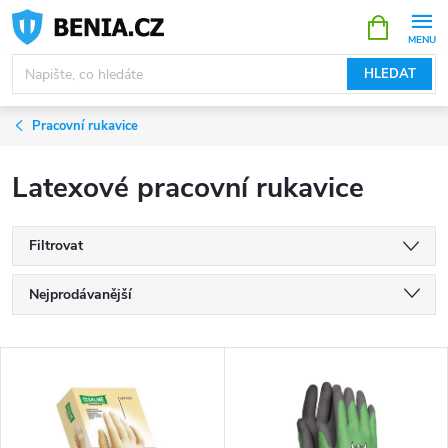
Přejít
NÁKUPNÍ
KOŠÍK
na
obsah
HLEDAT
Pracovní rukavice
Latexové pracovní rukavice
Filtrovat
Ř
Nejprodávanější
a
Nejlevnější
V
Nejdražší
z
ý
Abecedně
e