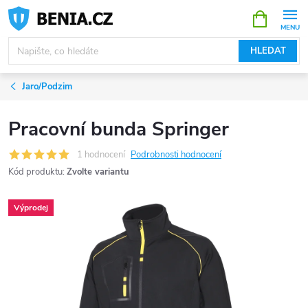
Přejít
NÁKUPNÍ
KOŠÍK
na
obsah
HLEDAT
Jaro/Podzim
Pracovní bunda Springer
1 hodnocení
Podrobnosti hodnocení
Kód produktu:
Zvolte variantu
Výprodej