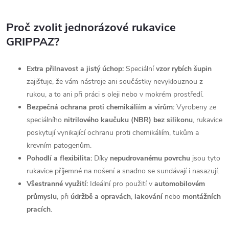
Proč zvolit jednorázové rukavice
GRIPPAZ?
Extra přilnavost a jistý úchop:
Speciální
vzor rybích šupin
zajišťuje, že vám nástroje ani součástky nevyklouznou z
rukou, a to ani při práci s oleji nebo v mokrém prostředí.
Bezpečná ochrana proti chemikáliím a virům:
Vyrobeny ze
speciálního
nitrilového kaučuku (NBR) bez silikonu
, rukavice
poskytují vynikající ochranu proti chemikáliím, tukům a
krevním patogenům.
Pohodlí a flexibilita:
Díky
nepudrovanému povrchu
jsou tyto
rukavice příjemné na nošení a snadno se sundávají i nasazují.
Všestranné využití:
Ideální pro použití v
automobilovém
průmyslu
, při
údržbě a opravách
,
lakování
nebo
montážních
pracích
.