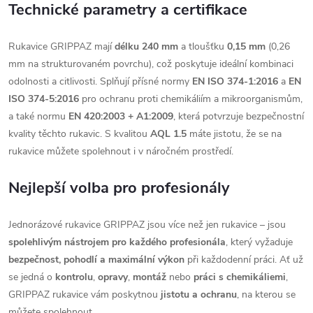
Technické parametry a certifikace
Rukavice GRIPPAZ mají
délku 240 mm
a tloušťku
0,15 mm
(0,26
mm na strukturovaném povrchu), což poskytuje ideální kombinaci
odolnosti a citlivosti. Splňují přísné normy
EN ISO 374-1:2016
a
EN
ISO 374-5:2016
pro ochranu proti chemikáliím a mikroorganismům,
a také normu
EN 420:2003 + A1:2009
, která potvrzuje bezpečnostní
kvality těchto rukavic. S kvalitou
AQL 1.5
máte jistotu, že se na
rukavice můžete spolehnout i v náročném prostředí.
Nejlepší volba pro profesionály
Jednorázové rukavice GRIPPAZ jsou více než jen rukavice – jsou
spolehlivým nástrojem pro každého profesionála
, který vyžaduje
bezpečnost, pohodlí a maximální výkon
při každodenní práci. Ať už
se jedná o
kontrolu
,
opravy
,
montáž
nebo
práci s chemikáliemi
,
GRIPPAZ rukavice vám poskytnou
jistotu a ochranu
, na kterou se
můžete spolehnout.