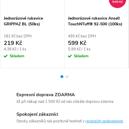
649 Kč
Jednorázové rukavice
Jednorázové rukavice Ansell
GRIPPAZ BL (50ks)
TouchNTuff® 92-500 (100ks)
181 Kč bez DPH
495 Kč bez DPH
219 Kč
599 Kč
Měrná
Měrná
4,38 Kč / 1 ks
5,99 Kč / 1 ks
cena:
cena:
Skladem
Skladem
Expresní doprava ZDARMA
Již při nákup nad 1 500 Kč od nás získáte dopravu zdarma.
Spokojení zákazníci
Stovky zákazníků nás pozitivně hodnotí v
recenzích spokojenosti
.