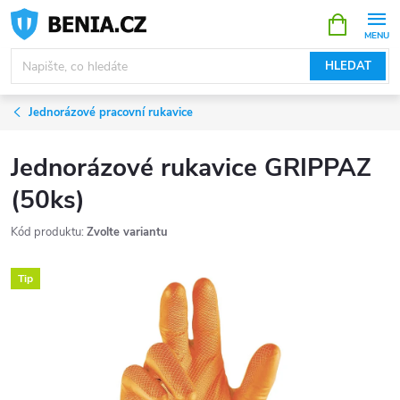
Přejít
NÁKUPNÍ
KOŠÍK
na
obsah
HLEDAT
Jednorázové pracovní rukavice
Jednorázové rukavice GRIPPAZ
(50ks)
Kód produktu:
Zvolte variantu
Tip