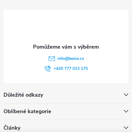
t
í
info
@
benia.cz
+420 777 013 175
Důležité odkazy
Oblíbené kategorie
Články