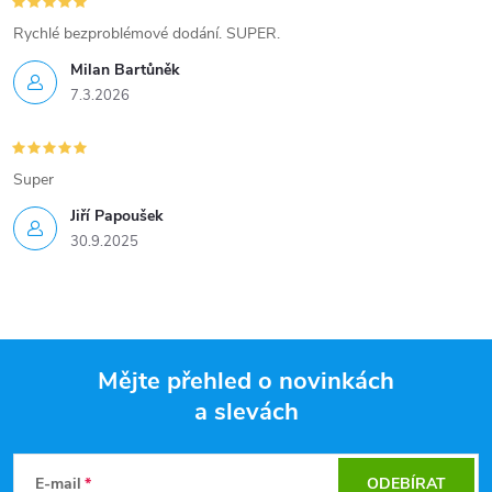
Rychlé bezproblémové dodání. SUPER.
Milan Bartůněk
7.3.2026
Super
Jiří Papoušek
30.9.2025
Mějte přehled o novinkách
a slevách
Z
á
E-mail
ODEBÍRAT