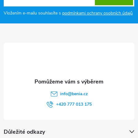
p
Vložením e-mailu souhlasíte s
podmínkami ochrany osobních údajů
a
t
í
info
@
benia.cz
+420 777 013 175
Důležité odkazy