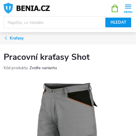
Přejít
NÁKUPNÍ
KOŠÍK
na
obsah
HLEDAT
Kraťasy
Pracovní kraťasy Shot
Kód produktu:
Zvolte variantu