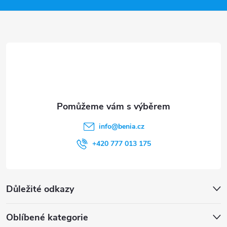
a
t
í
info
@
benia.cz
+420 777 013 175
Důležité odkazy
Oblíbené kategorie