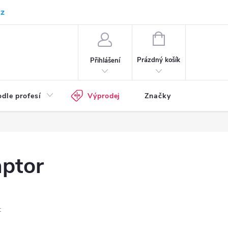
cz
Kam doručujeme
Průvodce pracovní obuví
Normy - průvodce
NÁKUPNÍ
KOŠÍK
Prázdný košík
Přihlášení
dle profesí
Výprodej
Značky
aptor
t