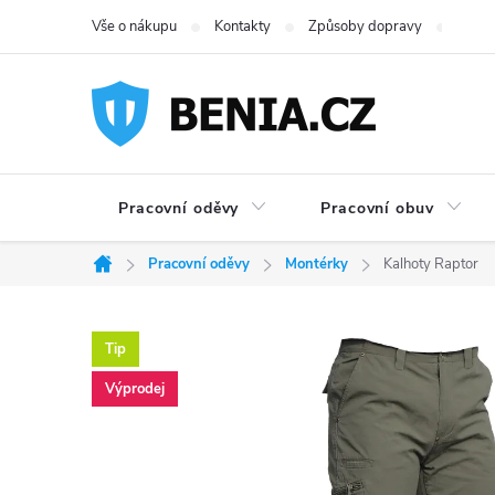
Přejít
Vše o nákupu
Kontakty
Způsoby dopravy
Možno
na
obsah
Pracovní oděvy
Pracovní obuv
Pracovní oděvy
Montérky
Kalhoty Raptor
Domů
Tip
Výprodej