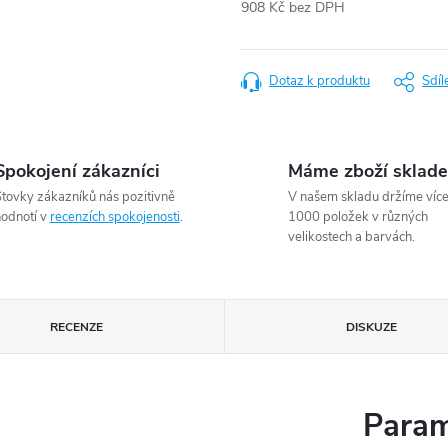
908 Kč bez DPH
Měrná
cena:
Dotaz k produktu
Sdíl
Spokojení zákazníci
Máme zboží sklad
tovky zákazníků nás pozitivně
V našem skladu držíme víc
odnotí v
recenzích spokojenosti
.
1000 položek v různých
velikostech a barvách.
RECENZE
DISKUZE
Param