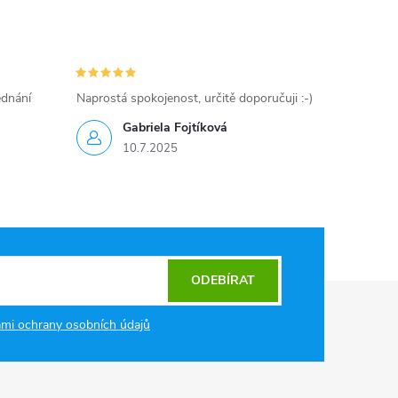
ednání
Naprostá spokojenost, určitě doporučuji :-)
Gabriela Fojtíková
10.7.2025
ODEBÍRAT
mi ochrany osobních údajů