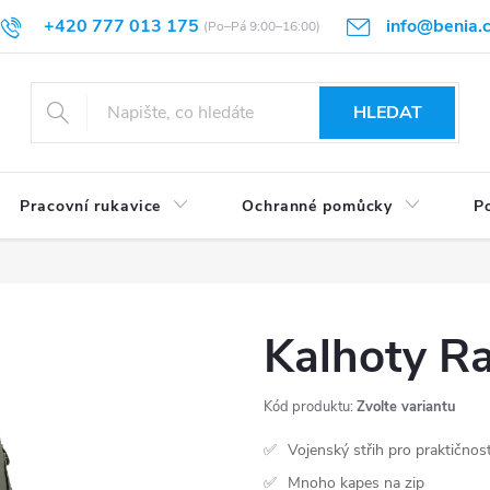
+420 777 013 175
info@benia.
sti vrácení
Velikostní tabulky
Hodnocení obchodu
Články
HLEDAT
Pracovní rukavice
Ochranné pomůcky
Po
Kalhoty R
Kód produktu:
Zvolte variantu
Vojenský střih pro praktičnos
Mnoho kapes na zip