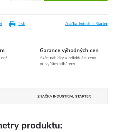
et
Tisk
Značka:
Industrial Starter
em
Garance výhodných cen
e než
Akční nabídky a individuální ceny
při vyšších odběrech.
ZNAČKA
INDUSTRIAL STARTER
etry produktu: