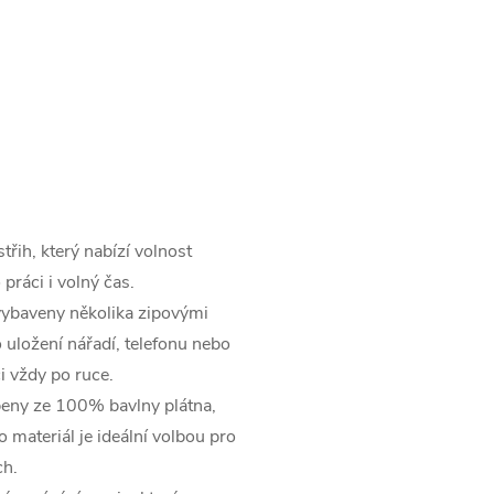
třih, který nabízí volnost
ráci i volný čas.
vybaveny několika zipovými
 uložení nářadí, telefonu nebo
ci vždy po ruce.
beny ze 100% bavlny plátna,
o materiál je ideální volbou pro
ch.