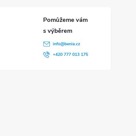
info
@
benia.cz
+420 777 013 175