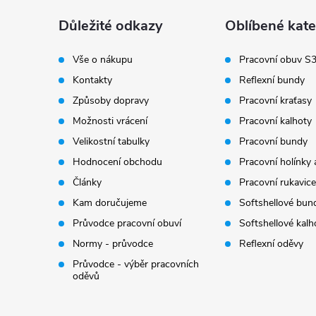
a
Důležité odkazy
Oblíbené kate
t
Vše o nákupu
Pracovní obuv S
Kontakty
Reflexní bundy
í
Způsoby dopravy
Pracovní kraťasy
Možnosti vrácení
Pracovní kalhoty
Velikostní tabulky
Pracovní bundy
Hodnocení obchodu
Pracovní holínky 
Články
Pracovní rukavice
Kam doručujeme
Softshellové bun
Průvodce pracovní obuví
Softshellové kalh
Normy - průvodce
Reflexní oděvy
Průvodce - výběr pracovních
oděvů