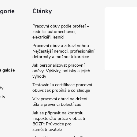
gorie
Články
3
Pracovní obuv podle profesí –
zedníci, automechanici,
elektrikáři, lesníci
Pracovní obuv a zdraví nohou:
Nejčastější nemoci, profesionální
deformity a možnosti korekce
Jak personalizovat pracovní
a galoše
oděvy: Výšivky, potisky a jejich
výhody
Testování a certifikace pracovní
dy
obuvi: Jak probíhá a co sleduje
oty
Vliv pracovní obuvi na držení
těla a prevenci bolestí zad
Jak se připravit na kontrolu
inspektorátu práce v oblasti
BOZP: Průvodce pro
zaměstnavatele