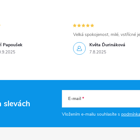
Velká spokojenost, milé, vstřícné j
ří Papoušek
Květa Ďurináková
0.9.2025
7.8.2025
E-mail
a slevách
Vložením e-mailu souhlasíte s
podmínka