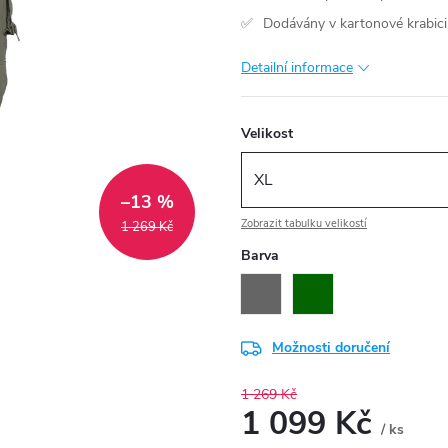
Dodávány v kartonové krabici
Detailní informace
Velikost
–13 %
Zobrazit tabulku velikostí
1 269 Kč
Barva
Možnosti doručení
1 269 Kč
1 099 Kč
/ ks