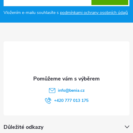
p
Vložením e-mailu souhlasíte s
podmínkami ochrany osobních údajů
a
t
í
info
@
benia.cz
+420 777 013 175
Důležité odkazy