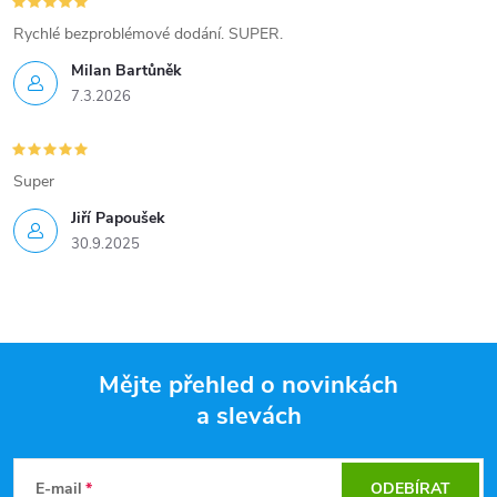
Rychlé bezproblémové dodání. SUPER.
Milan Bartůněk
7.3.2026
Super
Jiří Papoušek
30.9.2025
Mějte přehled o novinkách
a slevách
Z
á
E-mail
ODEBÍRAT