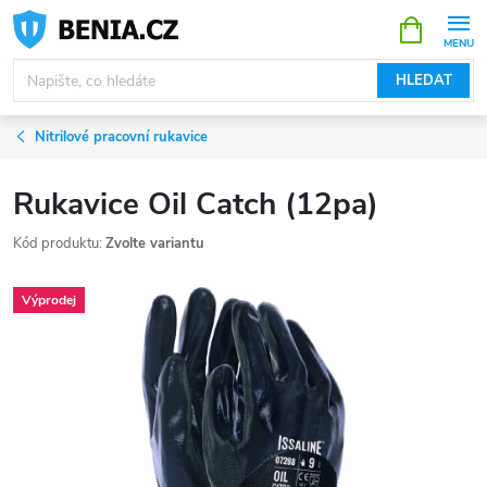
Přejít
NÁKUPNÍ
KOŠÍK
na
obsah
HLEDAT
Nitrilové pracovní rukavice
Rukavice Oil Catch (12pa)
Kód produktu:
Zvolte variantu
Výprodej