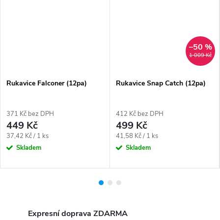
–50 %
1 009 Kč
Rukavice Falconer (12pa)
Rukavice Snap Catch (12pa)
371 Kč bez DPH
412 Kč bez DPH
449 Kč
499 Kč
Měrná
Měrná
37,42 Kč / 1 ks
41,58 Kč / 1 ks
cena:
cena:
Skladem
Skladem
Expresní doprava ZDARMA