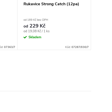
Rukavice Strong Catch (12pa)
Rukavic
od 189 Kč bez DPH
189 Kč bez
229 Kč
229 K
od
Měrná
Měrná
od 19,08 Kč / 1 ks
19,08 Kč /
cena:
cena:
Skladem
Sklad
ód:
07363/7
Kód:
07287/030/7