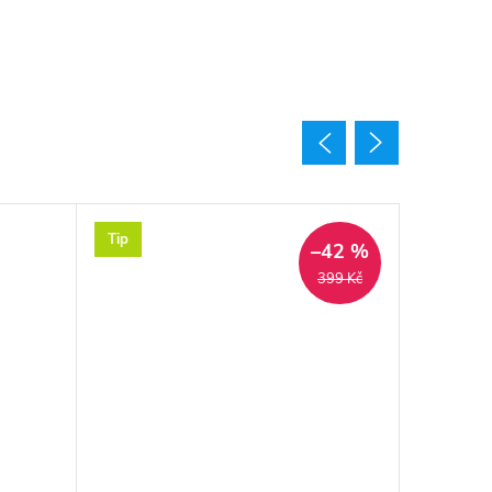
Tip
Výprodej
–42 %
399 Kč