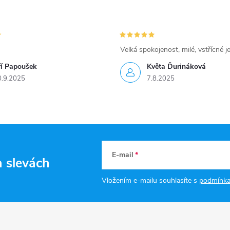
Velká spokojenost, milé, vstřícné j
ří Papoušek
Květa Ďurináková
0.9.2025
7.8.2025
E-mail
a slevách
Vložením e-mailu souhlasíte s
podmínka