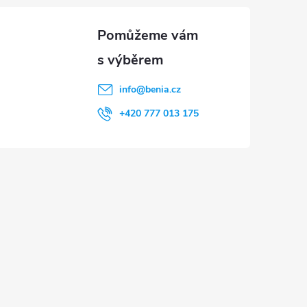
info
@
benia.cz
+420 777 013 175