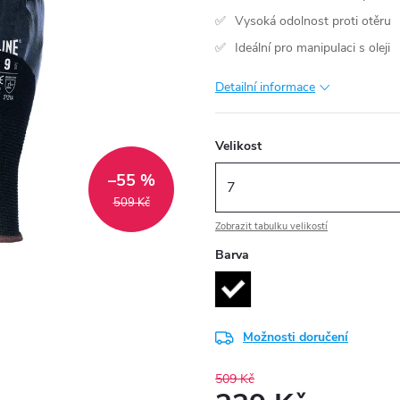
Vysoká odolnost proti otěru
Ideální pro manipulaci s oleji
Detailní informace
Velikost
–55 %
509 Kč
Zobrazit tabulku velikostí
Barva
Možnosti doručení
509 Kč