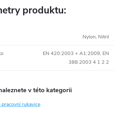
etry produktu:
Nylon, Nitril
to
EN 420:2003 + A1:2009, EN
388:2003 4 1 2 2
aleznete v této kategorii
é pracovní rukavice