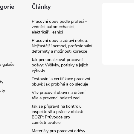
gorie
Články
3
Pracovní obuv podle profesí –
zedníci, automechanici,
elektrikáři, lesníci
Pracovní obuv a zdraví nohou:
Nejčastější nemoci, profesionální
deformity a možnosti korekce
Jak personalizovat pracovní
a galoše
oděvy: Výšivky, potisky a jejich
výhody
Testování a certifikace pracovní
dy
obuvi: Jak probíhá a co sleduje
oty
Vliv pracovní obuvi na držení
těla a prevenci bolestí zad
Jak se připravit na kontrolu
inspektorátu práce v oblasti
BOZP: Průvodce pro
zaměstnavatele
Materiály pro pracovní oděvy