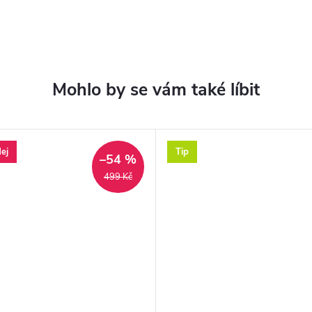
ej
Tip
–54 %
499 Kč