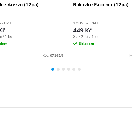
ice Arezzo (12pa)
Rukavice Falconer (12pa)
bez DPH
371 Kč bez DPH
Kč
449 Kč
Měrná
 / 1 ks
37,42 Kč / 1 ks
cena:
adem
Skladem
Kód:
07265/8
K