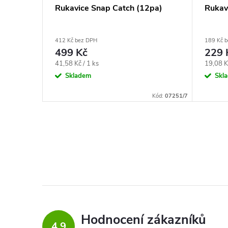
12pa)
Rukavice Snap Catch (12pa)
Rukav
412 Kč bez DPH
189 Kč 
499 Kč
229 
Měrná
Měrná
41,58 Kč / 1 ks
19,08 Kč
cena:
cena:
Skladem
Skl
Kód:
07283/7
Kód:
07251/7
Hodnocení zákazníků
4,9