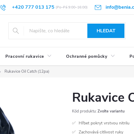
+420 777 013 175
info@benia.
sti vrácení
Velikostní tabulky
Hodnocení obchodu
Články
HLEDAT
Pracovní rukavice
Ochranné pomůcky
Po
Rukavice Oil Catch (12pa)
Rukavice O
Kód produktu:
Zvolte variantu
Hřbet pokryt vrstvou nitrilu
Zachovává citlivost ruky