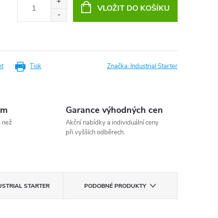
VLOŽIT DO KOŠÍKU
et
Tisk
Značka:
Industrial Starter
em
Garance výhodných cen
e než
Akční nabídky a individuální ceny
při vyšších odběrech.
USTRIAL STARTER
PODOBNÉ PRODUKTY