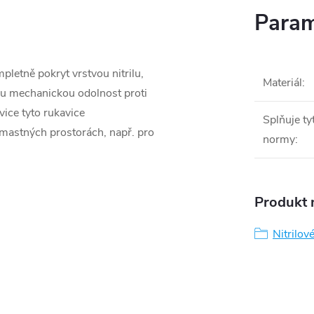
Param
pletně pokryt vrstvou nitrilu,
Materiál
:
nou mechanickou odolnost proti
avice tyto rukavice
Splňuje ty
mastných prostorách, např. pro
normy
:
Produkt n
Nitrilov