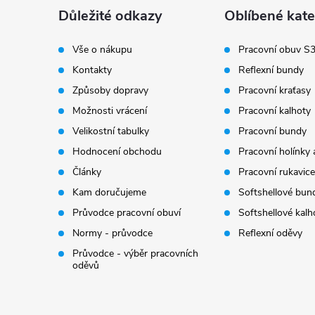
a
Důležité odkazy
Oblíbené kate
t
Vše o nákupu
Pracovní obuv S
Kontakty
Reflexní bundy
í
Způsoby dopravy
Pracovní kraťasy
Možnosti vrácení
Pracovní kalhoty
Velikostní tabulky
Pracovní bundy
Hodnocení obchodu
Pracovní holínky 
Články
Pracovní rukavice
Kam doručujeme
Softshellové bun
Průvodce pracovní obuví
Softshellové kalh
Normy - průvodce
Reflexní oděvy
Průvodce - výběr pracovních
oděvů