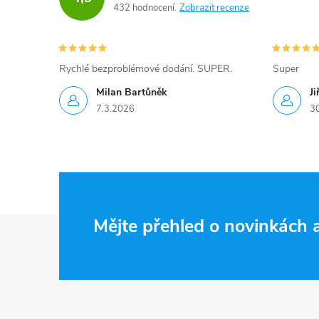
432 hodnocení
Zobrazit recenze
Rychlé bezproblémové dodání. SUPER.
Super
Milan Bartůněk
Ji
7.3.2026
3
Z
Mějte přehled o novinkách
á
p