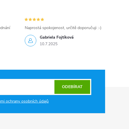
ednání
Naprostá spokojenost, určitě doporučuji :-)
Gabriela Fojtíková
10.7.2025
ODEBÍRAT
mi ochrany osobních údajů