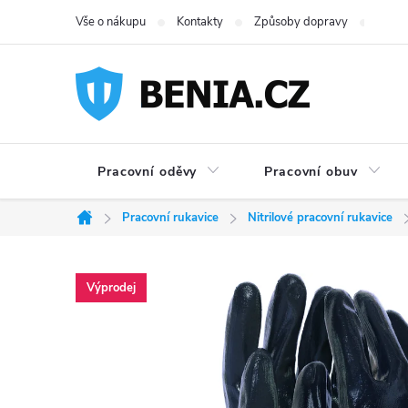
Přejít
Vše o nákupu
Kontakty
Způsoby dopravy
Možno
na
obsah
Pracovní oděvy
Pracovní obuv
Pracovní rukavice
Nitrilové pracovní rukavice
Domů
Výprodej