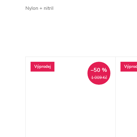
Nylon + nitril
Výprodej
Výprod
–10 %
–50 %
769 Kč
1 009 Kč