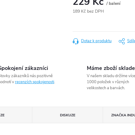
229 Kč
/ balení
189 Kč bez DPH
Měrná
cena:
Dotaz k produktu
Sdíl
Spokojení zákazníci
Máme zboží sklad
tovky zákazníků nás pozitivně
V našem skladu držíme víc
odnotí v
recenzích spokojenosti
.
1000 položek v různých
velikostech a barvách.
ZE
DISKUZE
ZNAČKA
IND