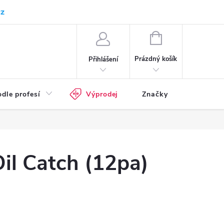
cz
Kam doručujeme
Průvodce pracovní obuví
Normy - průvodce
NÁKUPNÍ
KOŠÍK
Prázdný košík
Přihlášení
dle profesí
Výprodej
Značky
il Catch (12pa)