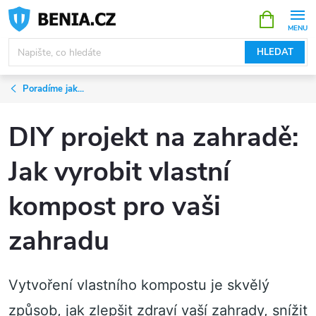
Přejít
NÁKUPNÍ
KOŠÍK
na
obsah
HLEDAT
Poradíme jak...
DIY projekt na zahradě:
Jak vyrobit vlastní
kompost pro vaši
zahradu
Vytvoření vlastního kompostu je skvělý
způsob, jak zlepšit zdraví vaší zahrady, snížit