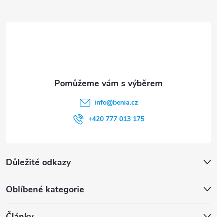
a
t
í
info
@
benia.cz
+420 777 013 175
Důležité odkazy
Oblíbené kategorie
Články