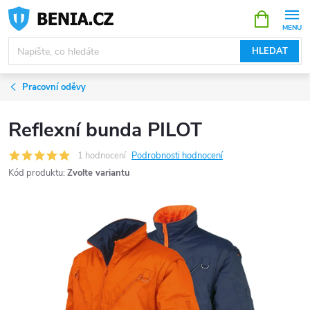
Přejít
NÁKUPNÍ
KOŠÍK
na
obsah
HLEDAT
Pracovní oděvy
Reflexní bunda PILOT
1 hodnocení
Podrobnosti hodnocení
Kód produktu:
Zvolte variantu