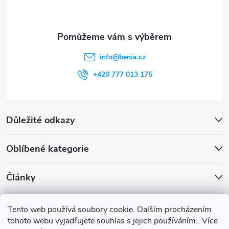
í
info
@
benia.cz
+420 777 013 175
Důležité odkazy
Oblíbené kategorie
Články
Archiv
Tento web používá soubory cookie. Dalším procházením
tohoto webu vyjadřujete souhlas s jejich používáním.. Více