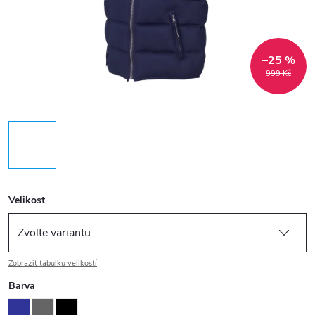
–25 %
999 Kč
Velikost
Zobrazit tabulku velikostí
Barva