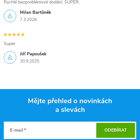
Rychlé bezproblémové dodání. SUPER.
Milan Bartůněk
7.3.2026
Super
Jiří Papoušek
30.9.2025
Mějte přehled o novinkách
a slevách
Z
á
E-mail
ODEBÍRAT