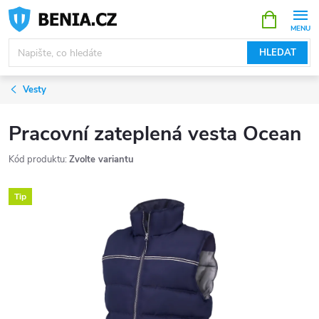
Přejít
NÁKUPNÍ
KOŠÍK
na
obsah
HLEDAT
Vesty
Pracovní zateplená vesta Ocean
Kód produktu:
Zvolte variantu
Tip