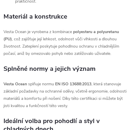
praktičnost.
Materiál a konstrukce
Vesta Ocean je vyrobena z kombinace
polyesteru a polyuretanu
(PU)
, což zajišťuje její lehkost, odolnost vůči vlhkosti a dlouhou
životnost. Zateplení poskytuje pohodlnou ochranu v chladnějším
počasí, aniž by omezovalo pohyb nebo zatěžovalo uživatele.
Splněné normy a jejich význam
Vesta Ocean
splňuje normu
EN ISO 13688:2013
, která stanovuje
základní požadavky na ochranné oděvy, včetně ergonomie, odolnosti
materiálů a komfortu při nošení. Díky této certifikaci si můžete být
jisti kvalitou a funkčností této vesty.
Ideální volba pro pohodlí a styl v
chladných dnech