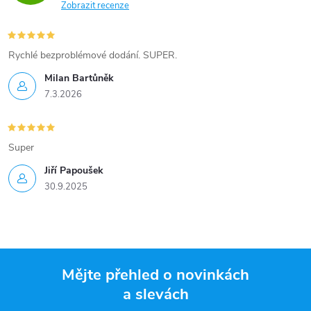
Zobrazit recenze
Rychlé bezproblémové dodání. SUPER.
Milan Bartůněk
7.3.2026
Super
Jiří Papoušek
30.9.2025
Mějte přehled o novinkách
a slevách
Z