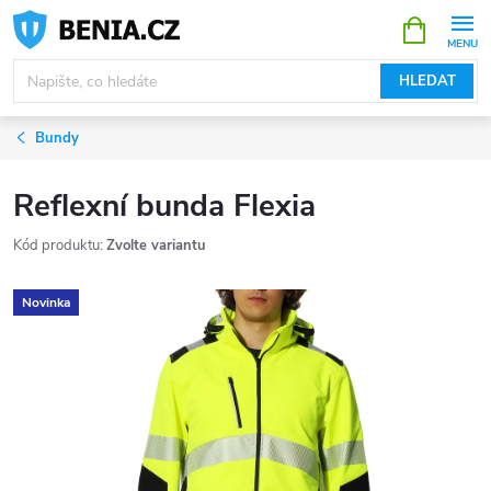
Přejít
NÁKUPNÍ
KOŠÍK
na
obsah
HLEDAT
Bundy
Reflexní bunda Flexia
Kód produktu:
Zvolte variantu
Novinka