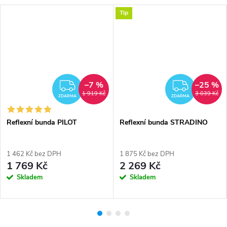
Tip
–7 %
–25 %
MA
ZDARMA
ZDAR
1 919 Kč
3 039 Kč
ZDARMA
ZDARMA
Reflexní bunda PILOT
Reflexní bunda STRADINO
1 462 Kč bez DPH
1 875 Kč bez DPH
1 769 Kč
2 269 Kč
Skladem
Skladem