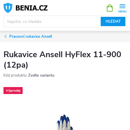
Přejít
NÁKUPNÍ
KOŠÍK
na
obsah
HLEDAT
Pracovní rukavice Ansell
Rukavice Ansell HyFlex 11-900
(12pa)
Kód produktu:
Zvolte variantu
Výprodej