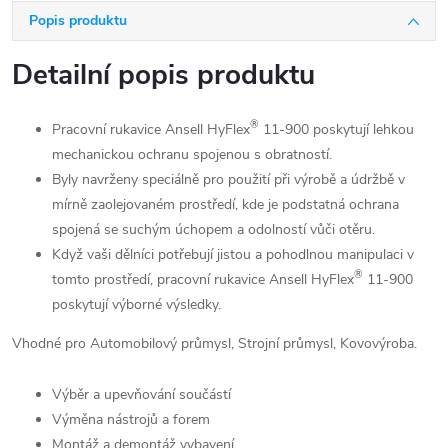
Popis produktu
Detailní popis produktu
®
Pracovní rukavice Ansell HyFlex
11-900 poskytují lehkou
mechanickou ochranu spojenou s obratností.
Byly navrženy speciálně pro použití při výrobě a údržbě v
mírně zaolejovaném prostředí, kde je podstatná ochrana
spojená se suchým úchopem a odolností vůči otěru.
Když vaši dělníci potřebují jistou a pohodlnou manipulaci v
®
tomto prostředí, pracovní rukavice Ansell HyFlex
11-900
poskytují výborné výsledky.
Vhodné pro Automobilový průmysl, Strojní průmysl, Kovovýroba.
Výběr a upevňování součástí
Výměna nástrojů a forem
Montáž a demontáž vybavení