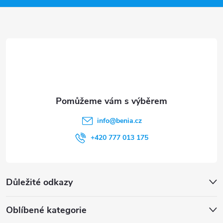
a
t
í
info
@
benia.cz
+420 777 013 175
Důležité odkazy
Oblíbené kategorie