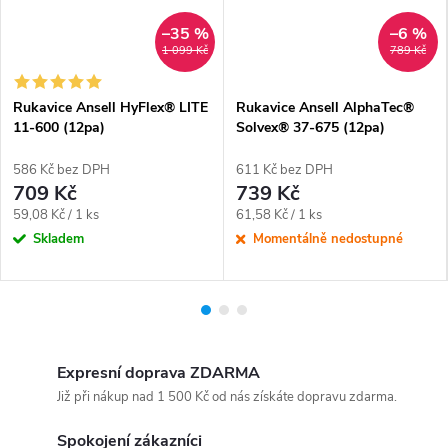
–35 %
–6 %
1 099 Kč
789 Kč
Rukavice Ansell HyFlex® LITE
Rukavice Ansell AlphaTec®
11-600 (12pa)
Solvex® 37-675 (12pa)
586 Kč bez DPH
611 Kč bez DPH
709 Kč
739 Kč
Měrná
Měrná
59,08 Kč / 1 ks
61,58 Kč / 1 ks
cena:
cena:
Skladem
Momentálně nedostupné
Expresní doprava ZDARMA
Již při nákup nad 1 500 Kč od nás získáte dopravu zdarma.
Spokojení zákazníci