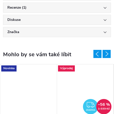
Recenze (1)
Diskuse
Značka
Novinka
Výprodej
–56 %
ZDAR
1 339 Kč
ZDARMA