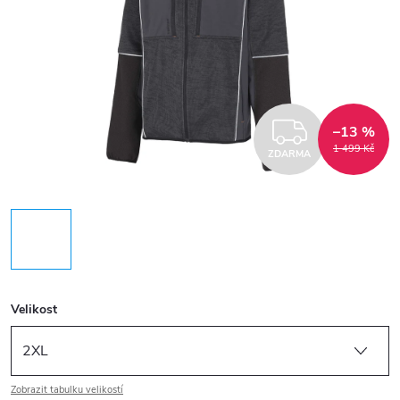
ZDARM
–13 %
1 499 Kč
ZDARMA
Velikost
Zobrazit tabulku velikostí