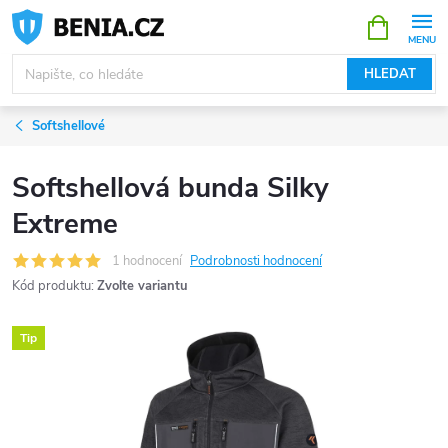
Přejít
NÁKUPNÍ
KOŠÍK
na
obsah
HLEDAT
Softshellové
Softshellová bunda Silky
Extreme
1 hodnocení
Podrobnosti hodnocení
Kód produktu:
Zvolte variantu
Tip