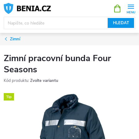
Přejít
NÁKUPNÍ
KOŠÍK
na
obsah
HLEDAT
Zimní
Zimní pracovní bunda Four
Seasons
Kód produktu:
Zvolte variantu
Tip