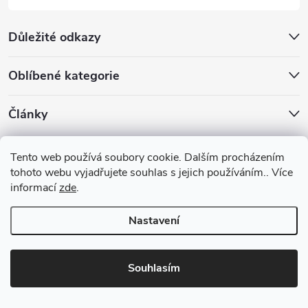
Důležité odkazy
Oblíbené kategorie
Články
Archiv
Tento web používá soubory cookie. Dalším procházením
tohoto webu vyjadřujete souhlas s jejich používáním.. Více
informací
zde
.
Nastavení
Copyright 2026
Benia.cz
. Všechna práva vyhrazena.
Upravit nastavení
cookies
Souhlasím
Vytvořil Shoptet