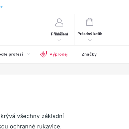
cz
Kam doručujeme
Průvodce pracovní obuví
Normy - průvodce
NÁKUPNÍ
KOŠÍK
Prázdný košík
Přihlášení
dle profesí
Výprodej
Značky
okrývá všechny základní
jsou ochranné rukavice,