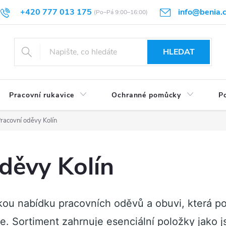
+420 777 013 175
info@benia.
sti vrácení
Velikostní tabulky
Hodnocení obchodu
Články
HLEDAT
Pracovní rukavice
Ochranné pomůcky
Po
racovní oděvy Kolín
děvy Kolín
kou nabídku pracovních oděvů a obuvi, která p
e. Sortiment zahrnuje esenciální položky jako 