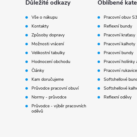
a
Důležité odkazy
Oblíbené kate
t
Vše o nákupu
Pracovní obuv S
Kontakty
Reflexní bundy
í
Způsoby dopravy
Pracovní kraťasy
Možnosti vrácení
Pracovní kalhoty
Velikostní tabulky
Pracovní bundy
Hodnocení obchodu
Pracovní holínky 
Články
Pracovní rukavice
Kam doručujeme
Softshellové bun
Průvodce pracovní obuví
Softshellové kalh
Normy - průvodce
Reflexní oděvy
Průvodce - výběr pracovních
oděvů