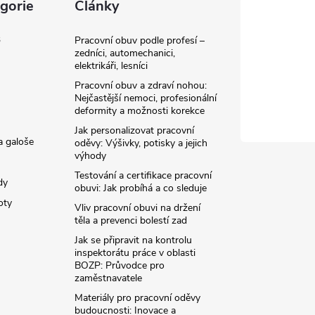
gorie
Články
3
Pracovní obuv podle profesí –
zedníci, automechanici,
elektrikáři, lesníci
Pracovní obuv a zdraví nohou:
Nejčastější nemoci, profesionální
deformity a možnosti korekce
Jak personalizovat pracovní
a galoše
oděvy: Výšivky, potisky a jejich
výhody
Testování a certifikace pracovní
dy
obuvi: Jak probíhá a co sleduje
oty
Vliv pracovní obuvi na držení
těla a prevenci bolestí zad
Jak se připravit na kontrolu
inspektorátu práce v oblasti
BOZP: Průvodce pro
zaměstnavatele
Materiály pro pracovní oděvy
budoucnosti: Inovace a