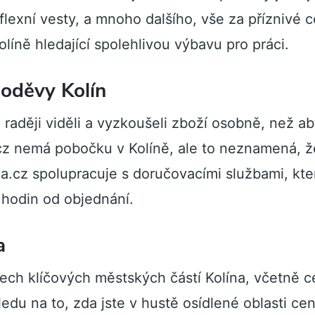
lexní vesty, a mnoho dalšího, vše za příznivé c
olíně hledající spolehlivou výbavu pro práci.
oděvy Kolín
 raději viděli a vyzkoušeli zboží osobně, než a
cz nemá pobočku v Kolíně, ale to neznamená, ž
a.cz spolupracuje s doručovacími službami, kte
4 hodin od objednání.
a
ch klíčových městských částí Kolína, včetně ce
ledu na to, zda jste v hustě osídlené oblasti ce