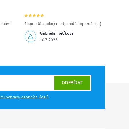
ednání
Naprostá spokojenost, určitě doporučuji :-)
Gabriela Fojtíková
10.7.2025
ODEBÍRAT
mi ochrany osobních údajů