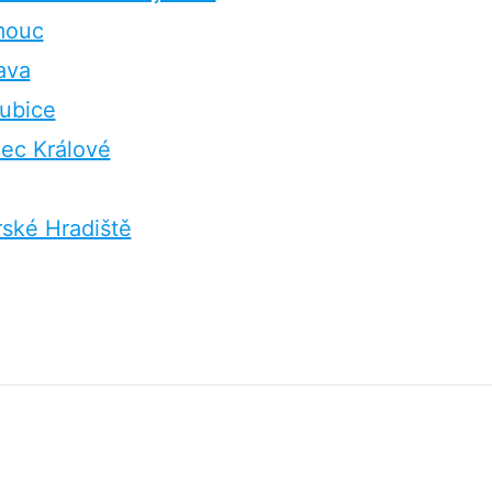
mouc
ava
ubice
ec Králové
ské Hradiště