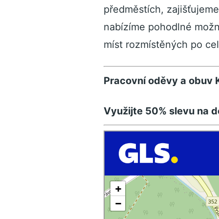
předměstích, zajišťujeme
nabízíme pohodlné možno
míst rozmístěných po cel
Pracovní oděvy a obuv K
Využijte 50% slevu na d