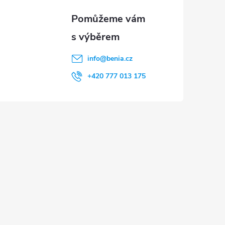
info
@
benia.cz
+420 777 013 175