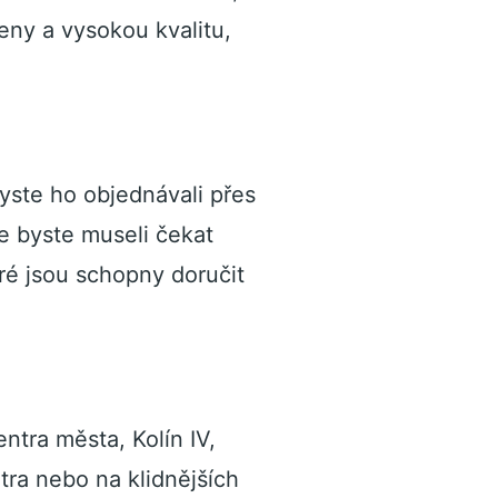
eny a vysokou kvalitu,
byste ho objednávali přes
e byste museli čekat
ré jsou schopny doručit
ntra města, Kolín IV,
ntra nebo na klidnějších