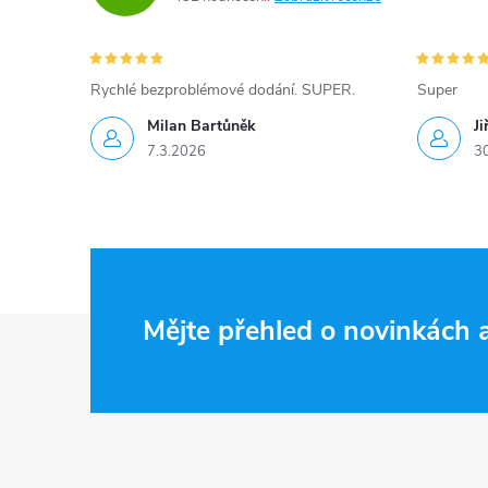
Rychlé bezproblémové dodání. SUPER.
Super
Milan Bartůněk
Ji
7.3.2026
3
Z
Mějte přehled o novinkách
á
p