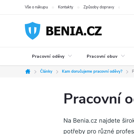
Přejít
Vše o nákupu
Kontakty
Způsoby dopravy
Možno
na
obsah
Pracovní oděvy
Pracovní obuv
Články
Kam doručujeme pracovní oděvy?
P
Domů
Pracovní o
Na Benia.cz najdete širo
potřeby pro různé profes