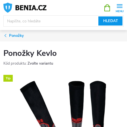
Přejít
NÁKUPNÍ
KOŠÍK
na
obsah
HLEDAT
Ponožky
Ponožky Kevlo
Kód produktu:
Zvolte variantu
Tip