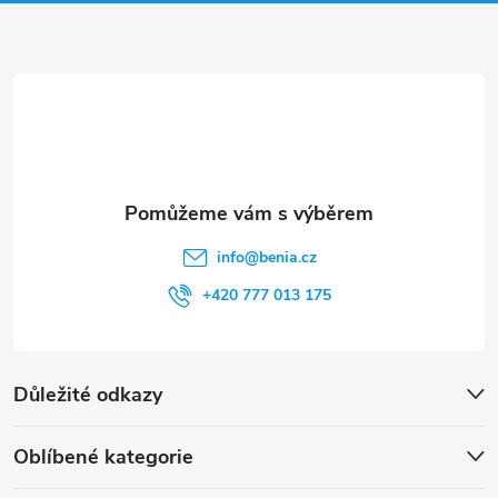
a
t
í
info
@
benia.cz
+420 777 013 175
Důležité odkazy
Oblíbené kategorie