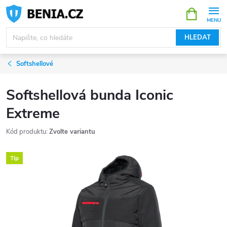
Přejít
NÁKUPNÍ
KOŠÍK
na
obsah
HLEDAT
Softshellové
Softshellová bunda Iconic
Extreme
Kód produktu:
Zvolte variantu
Tip