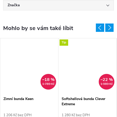
Značka
Tip
–18 %
–22 %
MA
1 789 Kč
1 989 Kč
Zimní bunda Keen
Softshellová bunda Clever
Extreme
1 206 Kč bez DPH
1 280 Kč bez DPH