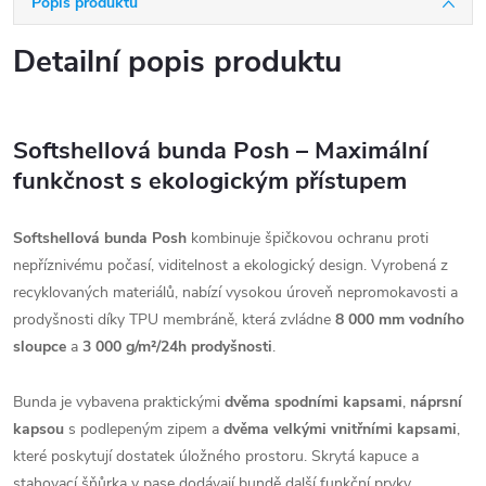
Popis produktu
Detailní popis produktu
Softshellová bunda Posh – Maximální
funkčnost s ekologickým přístupem
Softshellová bunda Posh
kombinuje špičkovou ochranu proti
nepříznivému počasí, viditelnost a ekologický design. Vyrobená z
recyklovaných materiálů, nabízí vysokou úroveň nepromokavosti a
prodyšnosti díky TPU membráně, která zvládne
8 000 mm vodního
sloupce
a
3 000 g/m²/24h prodyšnosti
.
Bunda je vybavena praktickými
dvěma spodními kapsami
,
náprsní
kapsou
s podlepeným zipem a
dvěma velkými vnitřními kapsami
,
které poskytují dostatek úložného prostoru. Skrytá kapuce a
stahovací šňůrka v pase dodávají bundě další funkční prvky.