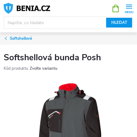
Přejít
NÁKUPNÍ
KOŠÍK
na
obsah
HLEDAT
Softshellové
Softshellová bunda Posh
Kód produktu:
Zvolte variantu