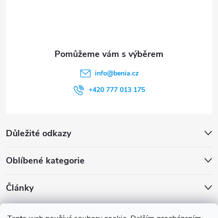
í
info
@
benia.cz
+420 777 013 175
Důležité odkazy
Oblíbené kategorie
Články
Archiv