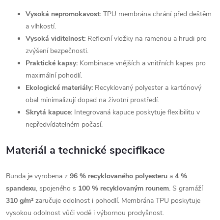
Vysoká nepromokavost:
TPU membrána chrání před deštěm
a vlhkostí.
Vysoká viditelnost:
Reflexní vložky na ramenou a hrudi pro
zvýšení bezpečnosti.
Praktické kapsy:
Kombinace vnějších a vnitřních kapes pro
maximální pohodlí.
Ekologické materiály:
Recyklovaný polyester a kartónový
obal minimalizují dopad na životní prostředí.
Skrytá kapuce:
Integrovaná kapuce poskytuje flexibilitu v
nepředvídatelném počasí.
Materiál a technické specifikace
Bunda je vyrobena z
96 % recyklovaného polyesteru
a
4 %
spandexu
, spojeného s
100 % recyklovaným rounem
. S gramáží
310 g/m²
zaručuje odolnost i pohodlí. Membrána TPU poskytuje
vysokou odolnost vůči vodě i výbornou prodyšnost.