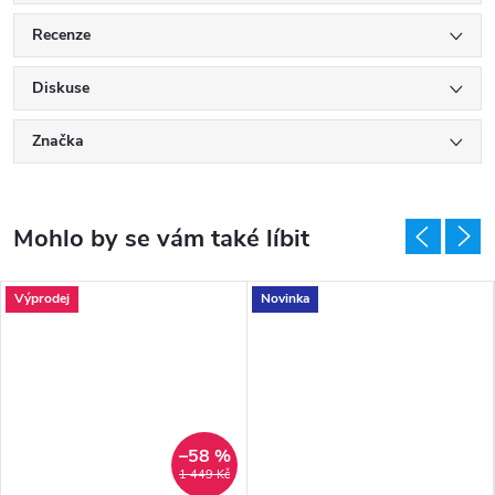
Recenze
Diskuse
Značka
Výprodej
Novinka
–58 %
1 449 Kč