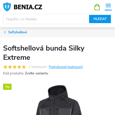
Přejít
NÁKUPNÍ
KOŠÍK
na
obsah
HLEDAT
Softshellové
Softshellová bunda Silky
Extreme
1 hodnocení
Podrobnosti hodnocení
Kód produktu:
Zvolte variantu
Tip