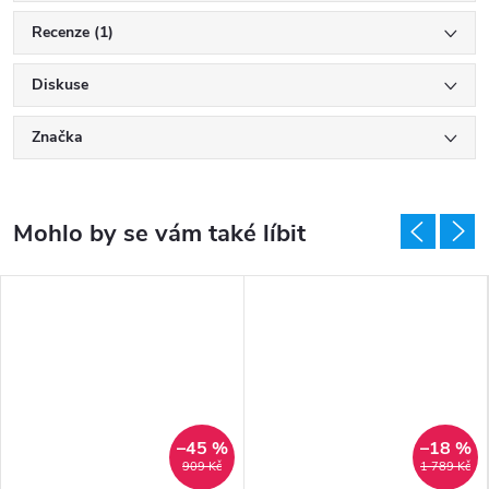
Recenze (1)
Diskuse
Značka
–45 %
–18 %
909 Kč
1 789 Kč