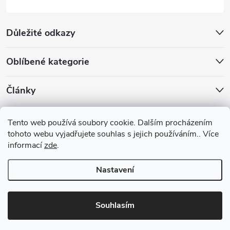
Důležité odkazy
Oblíbené kategorie
Články
Archiv
Tento web používá soubory cookie. Dalším procházením
tohoto webu vyjadřujete souhlas s jejich používáním.. Více
informací
zde
.
Nastavení
Copyright 2026
Benia.cz
. Všechna práva vyhrazena.
Upravit nastavení
cookies
Souhlasím
Vytvořil Shoptet