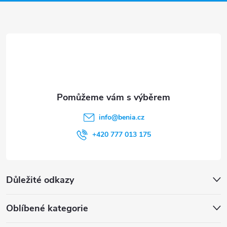
a
t
í
info
@
benia.cz
+420 777 013 175
Důležité odkazy
Oblíbené kategorie