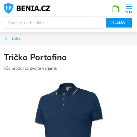
Přejít
NÁKUPNÍ
KOŠÍK
na
obsah
HLEDAT
Trička
Tričko Portofino
Kód produktu:
Zvolte variantu