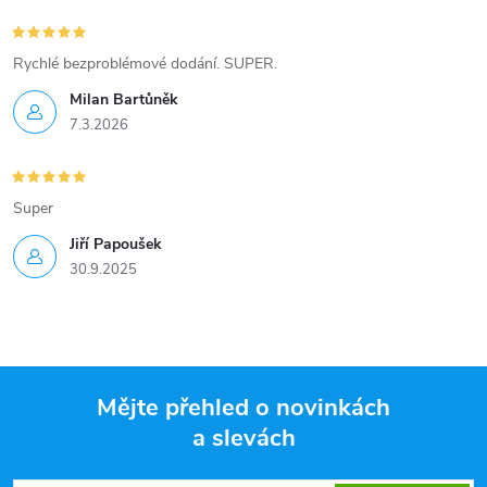
Rychlé bezproblémové dodání. SUPER.
Milan Bartůněk
7.3.2026
Super
Jiří Papoušek
30.9.2025
Mějte přehled o novinkách
a slevách
Z