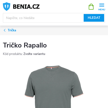
Přejít
NÁKUPNÍ
KOŠÍK
na
obsah
HLEDAT
Trička
Tričko Rapallo
Kód produktu:
Zvolte variantu