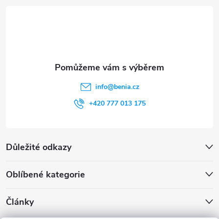
t
í
info
@
benia.cz
+420 777 013 175
Důležité odkazy
Oblíbené kategorie
Články