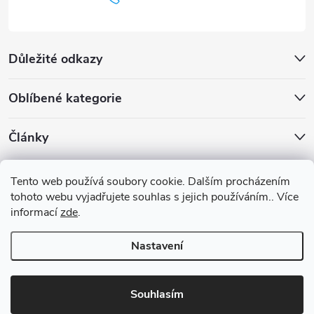
Důležité odkazy
Oblíbené kategorie
Články
Archiv
Tento web používá soubory cookie. Dalším procházením
tohoto webu vyjadřujete souhlas s jejich používáním.. Více
informací
zde
.
Nastavení
Copyright 2026
Benia.cz
. Všechna práva vyhrazena.
Upravit nastavení
cookies
Souhlasím
Vytvořil Shoptet