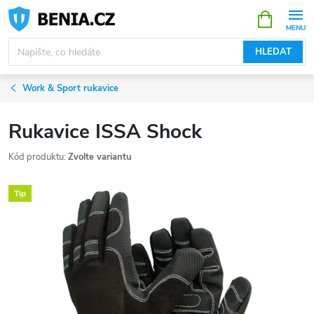
Přejít
NÁKUPNÍ
KOŠÍK
na
obsah
HLEDAT
Work & Sport rukavice
Rukavice ISSA Shock
Kód produktu:
Zvolte variantu
Tip