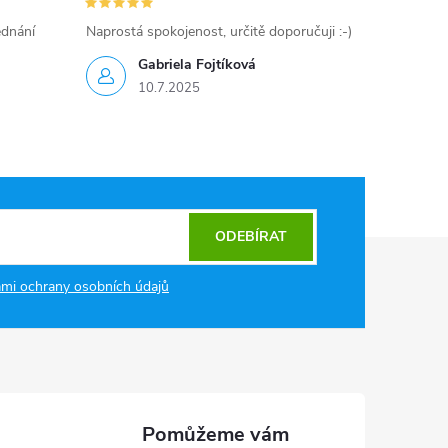
ednání
Naprostá spokojenost, určitě doporučuji :-)
Gabriela Fojtíková
10.7.2025
ODEBÍRAT
mi ochrany osobních údajů