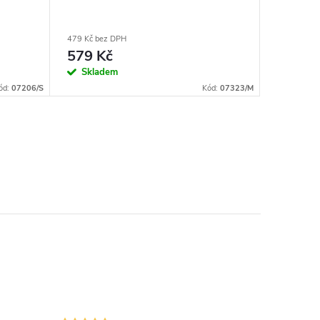
479 Kč bez DPH
222 Kč bez
579 Kč
269 K
Skladem
Sklad
ód:
07206/S
Kód:
07323/M