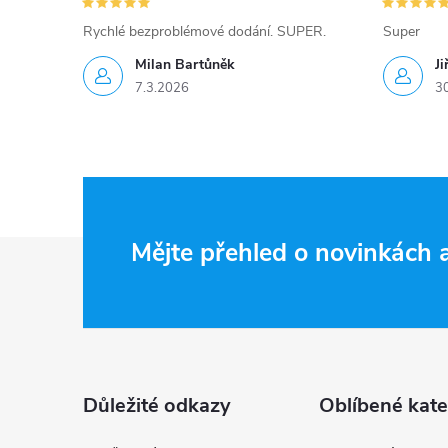
Rychlé bezproblémové dodání. SUPER.
Super
Milan Bartůněk
Ji
7.3.2026
3
Z
Mějte přehled o novinkách
á
p
a
Důležité odkazy
Oblíbené kate