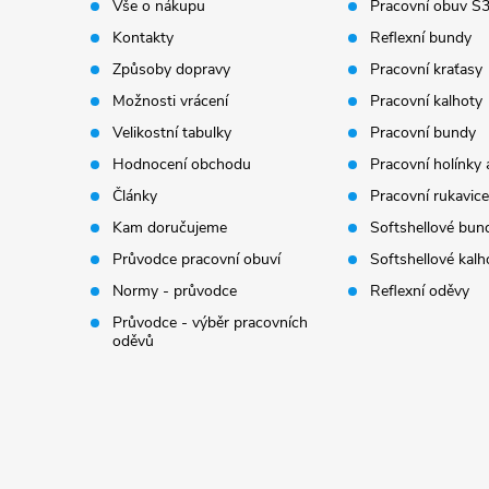
t
Vše o nákupu
Pracovní obuv S
Kontakty
Reflexní bundy
í
Způsoby dopravy
Pracovní kraťasy
Možnosti vrácení
Pracovní kalhoty
Velikostní tabulky
Pracovní bundy
Hodnocení obchodu
Pracovní holínky 
Články
Pracovní rukavice
Kam doručujeme
Softshellové bun
Průvodce pracovní obuví
Softshellové kalh
Normy - průvodce
Reflexní oděvy
Průvodce - výběr pracovních
oděvů