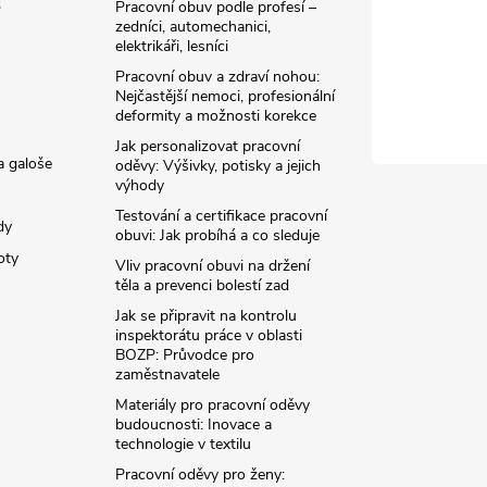
3
Pracovní obuv podle profesí –
zedníci, automechanici,
elektrikáři, lesníci
Pracovní obuv a zdraví nohou:
Nejčastější nemoci, profesionální
deformity a možnosti korekce
Jak personalizovat pracovní
a galoše
oděvy: Výšivky, potisky a jejich
výhody
Testování a certifikace pracovní
dy
obuvi: Jak probíhá a co sleduje
oty
Vliv pracovní obuvi na držení
těla a prevenci bolestí zad
Jak se připravit na kontrolu
inspektorátu práce v oblasti
BOZP: Průvodce pro
zaměstnavatele
Materiály pro pracovní oděvy
budoucnosti: Inovace a
technologie v textilu
Pracovní oděvy pro ženy: