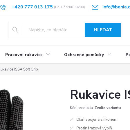
+420 777 013 175
info@benia.
sti vrácení
Velikostní tabulky
Hodnocení obchodu
Články
HLEDAT
Pracovní rukavice
Ochranné pomůcky
Po
ukavice ISSA Soft Grip
Rukavice I
Kód produktu:
Zvolte variantu
Dlaň spojená silikonem
Protinárazová výplň