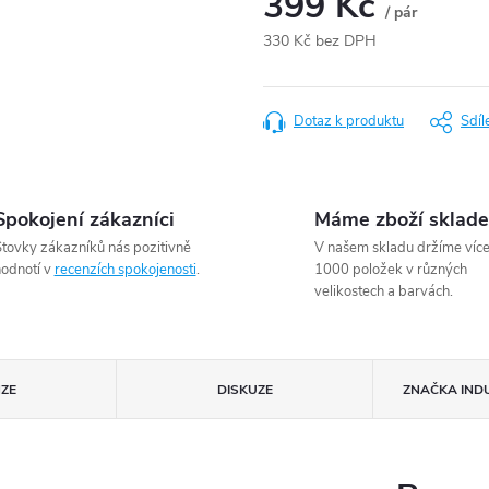
399 Kč
/ pár
330 Kč bez DPH
Měrná
cena:
Dotaz k produktu
Sdíl
Spokojení zákazníci
Máme zboží sklad
tovky zákazníků nás pozitivně
V našem skladu držíme víc
odnotí v
recenzích spokojenosti
.
1000 položek v různých
velikostech a barvách.
ZE
DISKUZE
ZNAČKA
IND