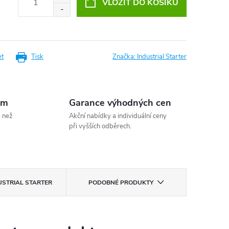
VLOŽIT DO KOŠÍKU
et
Tisk
Značka:
Industrial Starter
em
Garance výhodných cen
e než
Akční nabídky a individuální ceny
při vyšších odběrech.
USTRIAL STARTER
PODOBNÉ PRODUKTY