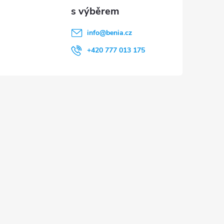
info
@
benia.cz
+420 777 013 175