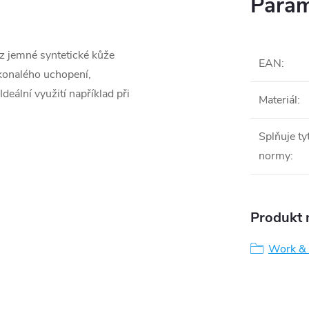
Param
 z jemné syntetické kůže
EAN
:
okonalého uchopení,
eální využití například při
Materiál
:
Splňuje ty
normy
:
Produkt n
Work & 