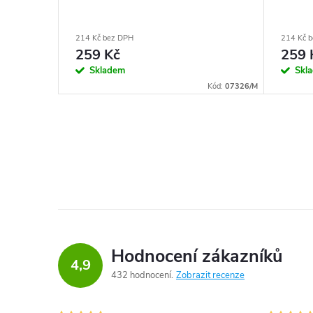
214 Kč bez DPH
214 Kč 
259 Kč
259 
Skladem
Skl
Kód:
07325/M
Kód:
07326/M
Hodnocení zákazníků
4,9
432 hodnocení
Zobrazit recenze