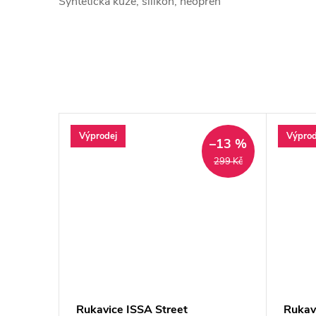
Syntetická kůže, silikon, neoprén
Výprodej
Výprod
–7 %
–13 %
389 Kč
299 Kč
Rukavice ISSA Street
Rukav