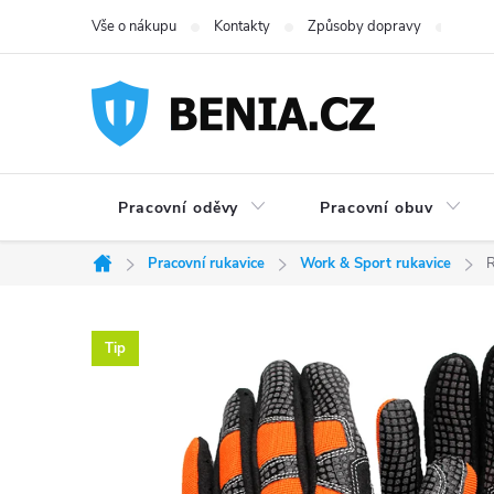
Přejít
Vše o nákupu
Kontakty
Způsoby dopravy
Možno
na
obsah
Pracovní oděvy
Pracovní obuv
Pracovní rukavice
Work & Sport rukavice
R
Domů
Tip