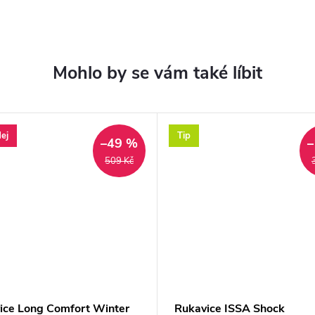
ej
Tip
–49 %
–
509 Kč
ice Long Comfort Winter
Rukavice ISSA Shock