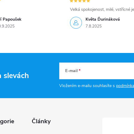
Velká spokojenost, milé, vstřícné j
ří Papoušek
Květa Ďurináková
0.9.2025
7.8.2025
E-mail
a slevách
Vložením e-mailu souhlasíte s
podmínka
gorie
Články