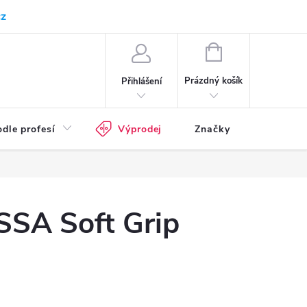
cz
Kam doručujeme
Průvodce pracovní obuví
Normy - průvodce
NÁKUPNÍ
KOŠÍK
Prázdný košík
Přihlášení
dle profesí
Výprodej
Značky
SSA Soft Grip