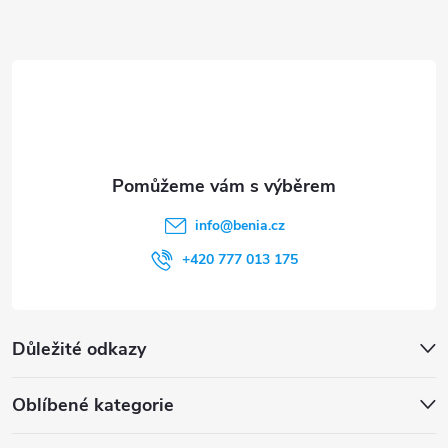
a
t
í
info
@
benia.cz
+420 777 013 175
Důležité odkazy
Oblíbené kategorie