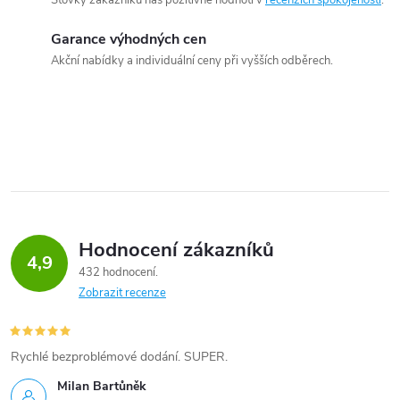
Stovky zákazníků nás pozitivně hodnotí v
recenzích spokojenosti
.
Garance výhodných cen
Akční nabídky a individuální ceny při vyšších odběrech.
Hodnocení zákazníků
4,9
432 hodnocení
Zobrazit recenze
Rychlé bezproblémové dodání. SUPER.
Milan Bartůněk