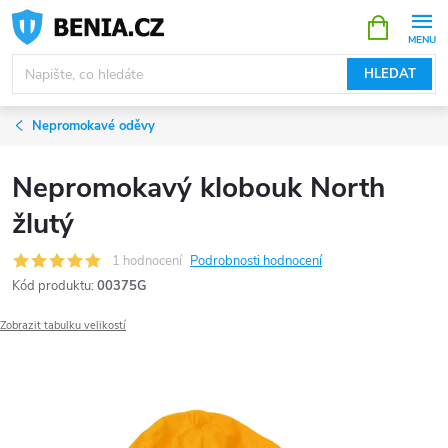
Přejít
NÁKUPNÍ
KOŠÍK
na
obsah
HLEDAT
Nepromokavé oděvy
Nepromokavý klobouk North
žlutý
1 hodnocení
Podrobnosti hodnocení
Kód produktu:
00375G
Zobrazit tabulku velikostí