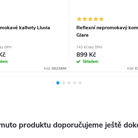
mokavé kalhoty Lluvia
Reflexní nepromokavý kom
Glare
bez DPH
743 Kč bez DPH
Kč
899 Kč
adem
Skladem
Kód:
00239/M
Kód:
0
muto produktu doporučujeme ještě dok