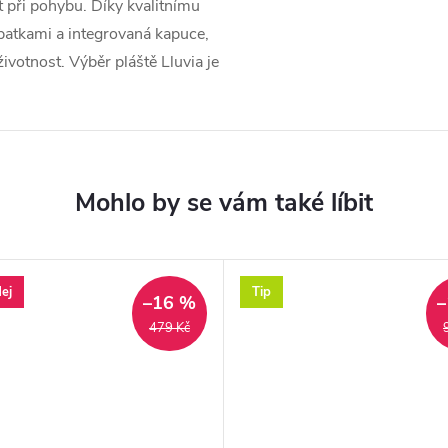
 při pohybu. Díky kvalitnímu
 patkami a integrovaná kapuce,
ivotnost. Výběr pláště Lluvia je
.
ej
Tip
–16 %
–
479 Kč