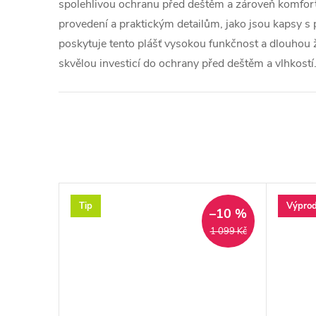
spolehlivou ochranu před deštěm a zároveň komfort
provedení a praktickým detailům, jako jsou kapsy s
poskytuje tento plášť vysokou funkčnost a dlouhou ž
skvělou investicí do ochrany před deštěm a vlhkostí
Tip
Výprod
–10 %
1 099 Kč