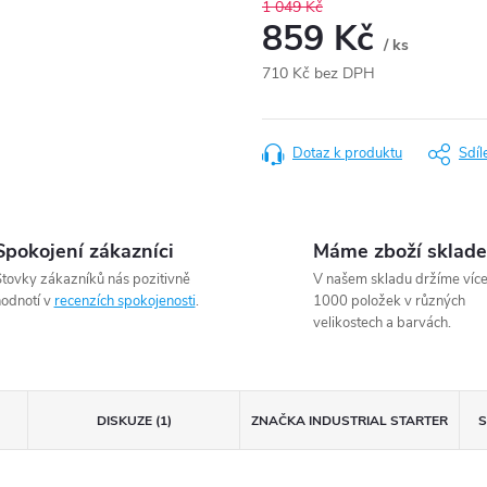
1 049 Kč
859 Kč
/ ks
710 Kč bez DPH
Měrná
cena:
Dotaz k produktu
Sdíl
Spokojení zákazníci
Máme zboží sklad
tovky zákazníků nás pozitivně
V našem skladu držíme víc
odnotí v
recenzích spokojenosti
.
1000 položek v různých
velikostech a barvách.
DISKUZE (1)
ZNAČKA
INDUSTRIAL STARTER
S