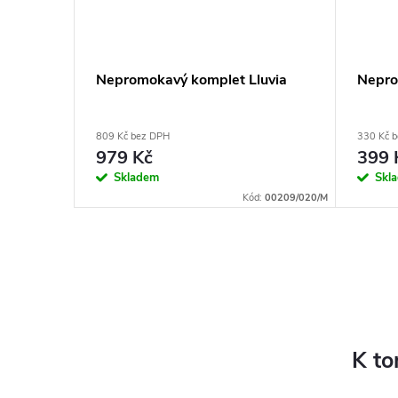
Nepromokavý komplet Lluvia
Nepro
809 Kč bez DPH
330 Kč 
979 Kč
399 
Skladem
Skl
ód:
01510/020
Kód:
00209/020/M
K to