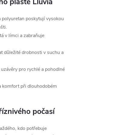
o pláště Lluvia
 polyuretan poskytují vysokou
šti.
tá v límci a zabraňuje
 důležité drobnosti v suchu a
 uzávěry pro rychlé a pohodlné
 a komfort při dlouhodobém
říznivého počasí
každého, kdo potřebuje