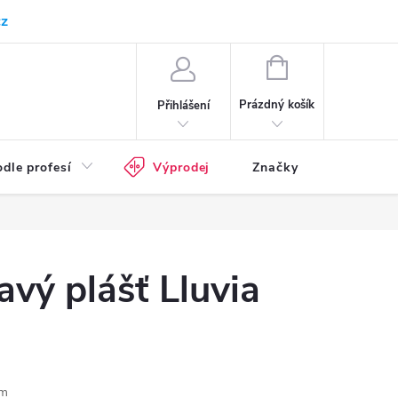
cz
Kam doručujeme
Průvodce pracovní obuví
Normy - průvodce
NÁKUPNÍ
KOŠÍK
Prázdný košík
Přihlášení
dle profesí
Výprodej
Značky
vý plášť Lluvia
ěm