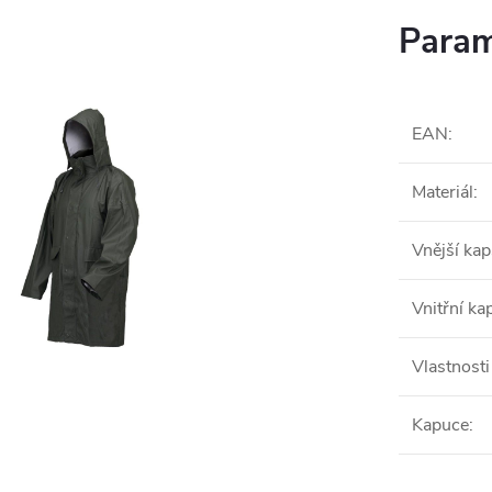
Param
EAN
:
Materiál
:
Vnější ka
Vnitřní ka
Vlastnost
Kapuce
: