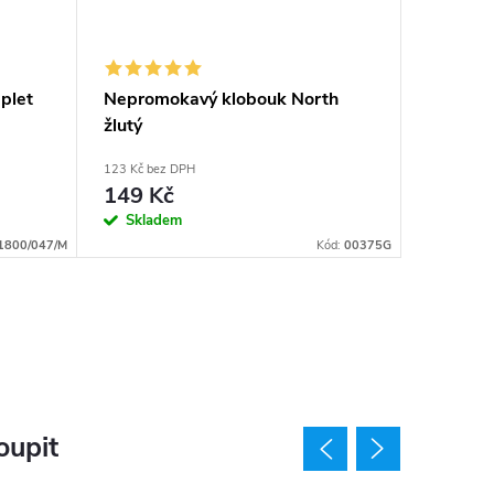
plet
Nepromokavý klobouk North
Neprom
žlutý
123 Kč bez DPH
297 Kč bez
149 Kč
359 K
Skladem
Sklad
1800/047/M
Kód:
00375G
oupit