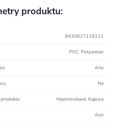
etry produktu:
8430827119111
PVC, Polyuretan
psy
:
Ano
psy
:
Ne
i produktu
:
Nepromokavé, Kapuce
Ano