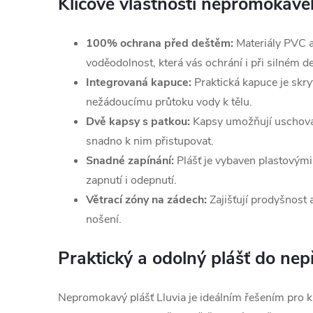
Klíčové vlastnosti nepromokavéh
100% ochrana před deštěm:
Materiály PVC a
voděodolnost, která vás ochrání i při silném de
Integrovaná kapuce:
Praktická kapuce je skry
nežádoucímu průtoku vody k tělu.
Dvě kapsy s patkou:
Kapsy umožňují uschovat
snadno k nim přistupovat.
Snadné zapínání:
Plášť je vybaven plastovými
zapnutí i odepnutí.
Větrací zóny na zádech:
Zajišťují prodyšnost
nošení.
Praktický a odolný plášť do nep
Nepromokavý plášť Lluvia je ideálním řešením pro 