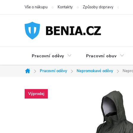
Přejít
Vše o nákupu
Kontakty
Způsoby dopravy
Možno
na
obsah
Pracovní oděvy
Pracovní obuv
Pracovní oděvy
Nepromokavé oděvy
Nepro
Domů
Výprodej