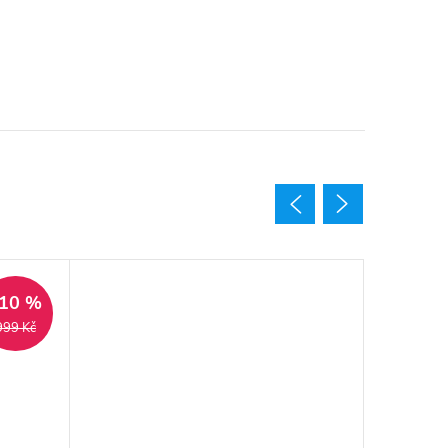
Výprodej
10 %
999 Kč