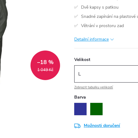
Dvě kapsy s patkou
Snadné zapínání na plastové 
Větrání v prostoru zad
Detailní informace
Velikost
–18 %
1 049 Kč
Zobrazit tabulku velikostí
Barva
Možnosti doručení