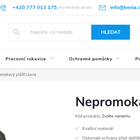
+420 777 013 175
info@benia.
sti vrácení
Velikostní tabulky
Hodnocení obchodu
Články
HLEDAT
Pracovní rukavice
Ochranné pomůcky
Po
mokavý plášť Lluvia
Nepromoka
Kód produktu:
Zvolte variantu
Kvalitní materiál
Dokonalá ochrana před dešt