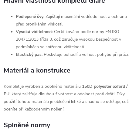
Hlavní vlastnosti kompletu Glare
Podlepené švy:
Zajišťují maximální voděodolnost a ochranu
před pronikáním vlhkosti.
Vysoká viditelnost:
Certifikováno podle normy EN ISO
20471:2013 třída 3, což zaručuje vysokou bezpečnost v
podmínkách se sníženou viditelností.
Elastický pas:
Poskytuje pohodlí a volnost pohybu při práci.
Materiál a konstrukce
Komplet je vyroben z odolného materiálu
150D polyester oxford /
PU
, který zajišťuje dlouhou životnost a odolnost proti dešti. Díky
použití tohoto materiálu je oblečení lehké a snadno se udržuje, což
oceníte při každodenním nošení.
Splněné normy