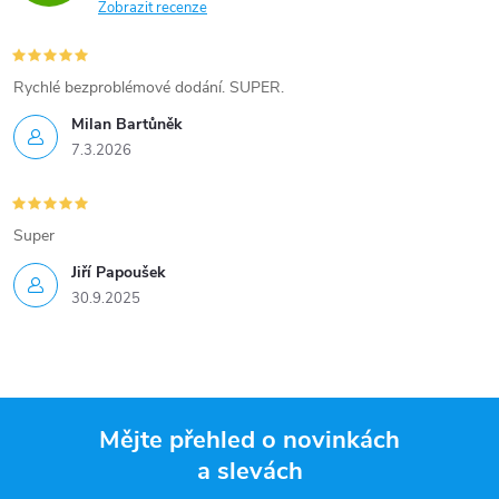
Zobrazit recenze
Rychlé bezproblémové dodání. SUPER.
Milan Bartůněk
7.3.2026
Super
Jiří Papoušek
30.9.2025
Mějte přehled o novinkách
a slevách
Z