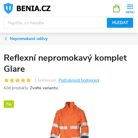
Přejít
NÁKUPNÍ
KOŠÍK
na
obsah
HLEDAT
Nepromokavé oděvy
Reflexní nepromokavý komplet
Glare
1 hodnocení
Podrobnosti hodnocení
Kód produktu:
Zvolte variantu
Tip