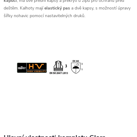
kapucí
, má dvě přední kapsy a překrytí u zipu pro ochranu před
deštěm. Kalhoty mají
elastický pas
a dvě kapsy, s možností úpravy
šířky nohavic pomocí nastavitelných druků.