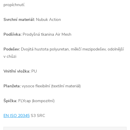
propíchnutí.
Svrchní materiál:
Nubuk Action
Podšívka:
Prodyšná tkanina Air Mesh
Podešev:
Dvojitá hustota polyuretan, měkčí mezipodešev, odolnější
v chůzi
Vnitřní vložka:
PU
Planžeta:
vysoce flexibilní (textilní materiál)
Špička:
FLYcap (kompozitní)
EN ISO 20345
S3 SRC