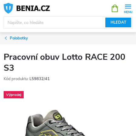
Přejít
NÁKUPNÍ
KOŠÍK
na
obsah
HLEDAT
Polobotky
Pracovní obuv Lotto RACE 200
S3
Kód produktu:
L59832/41
Výprodej