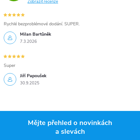
Zobrazit recenze
Rychlé bezproblémové dodání. SUPER.
Milan Bartůněk
7.3.2026
Super
Jiří Papoušek
30.9.2025
Mějte přehled o novinkách
a slevách
Z