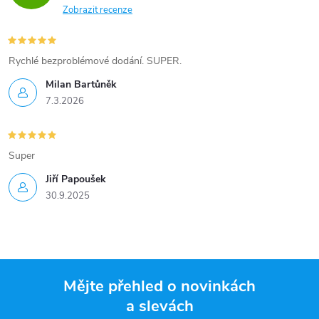
Zobrazit recenze
Rychlé bezproblémové dodání. SUPER.
Milan Bartůněk
7.3.2026
Super
Jiří Papoušek
30.9.2025
Mějte přehled o novinkách
a slevách
Z