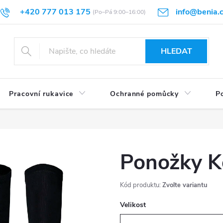
+420 777 013 175
info@benia.
sti vrácení
Velikostní tabulky
Hodnocení obchodu
Články
HLEDAT
Pracovní rukavice
Ochranné pomůcky
Po
Ponožky K
Kód produktu:
Zvolte variantu
Velikost