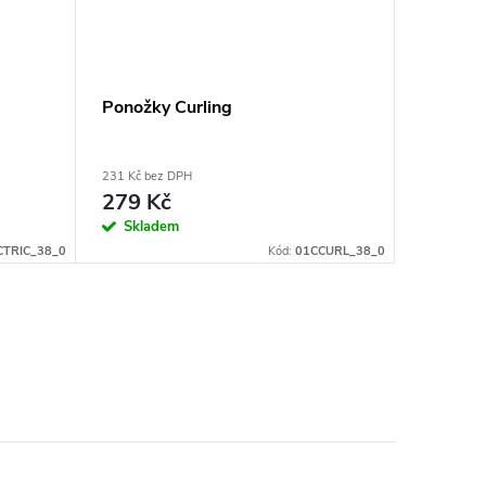
Ponožky Curling
Ponožky
231 Kč bez DPH
231 Kč bez
279 Kč
279 K
Skladem
Sklad
CTRIC_38_0
Kód:
01CCURL_38_0