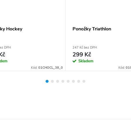
ky Hockey
Ponožky Triathlon
bez DPH
247 Kč bez DPH
Kč
299 Kč
adem
Skladem
Kód:
01CHOCL_38_0
Kód:
01