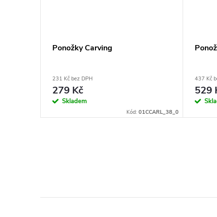
Ponožky Carving
Ponož
231 Kč bez DPH
437 Kč 
279 Kč
529 
Skladem
Skl
1CRUNC_38_0
Kód:
01CCARL_38_0