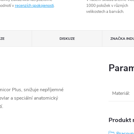
odnotí v
recenzích spokojenosti
.
1000 položek v různých
velikostech a barvách.
ZE
DISKUZE
ZNAČKA
IND
Param
Amicor Plus, snižuje nepříjemné
Materiál
:
evlar a speciální anatomický
í.
Produkt n
Pracovn