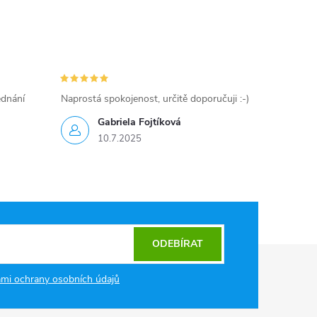
ednání
Naprostá spokojenost, určitě doporučuji :-)
Gabriela Fojtíková
10.7.2025
ODEBÍRAT
mi ochrany osobních údajů