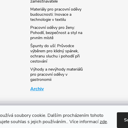
zaměstnavatele
Materiály pro pracovní oděvy
budoucnosti: Inovace a
technologie v textilu
Pracovní oděvy pro ženy:
Pohodlí, bezpečnost a styl na
prvním místě
Špunty do uší: Průvodce
výběrem pro klidný spánek,
ochranu sluchu i pohodlí při
cestování
Výhody a nevýhody materiálů
pro pracovní oděvy v
gastronomii
Archiv
oužívá soubory cookie. Dalším procházením tohoto
S
jete souhlas s jejich používáním.. Více informací
zde
.