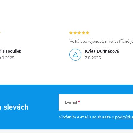
Velká spokojenost, milé, vstřícné j
ří Papoušek
Květa Ďurináková
0.9.2025
7.8.2025
E-mail
a slevách
Vložením e-mailu souhlasíte s
podmínka