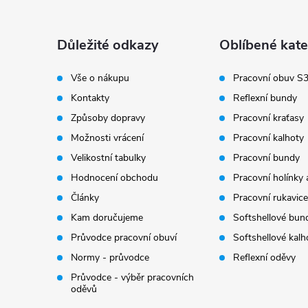
p
a
Důležité odkazy
Oblíbené kate
t
Vše o nákupu
Pracovní obuv S
Kontakty
Reflexní bundy
í
Způsoby dopravy
Pracovní kraťasy
Možnosti vrácení
Pracovní kalhoty
Velikostní tabulky
Pracovní bundy
Hodnocení obchodu
Pracovní holínky 
Články
Pracovní rukavice
Kam doručujeme
Softshellové bun
Průvodce pracovní obuví
Softshellové kalh
Normy - průvodce
Reflexní oděvy
Průvodce - výběr pracovních
oděvů