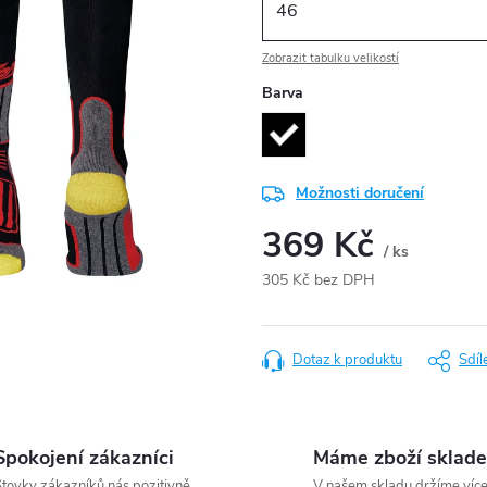
Zobrazit tabulku velikostí
Barva
Možnosti doručení
369 Kč
/ ks
305 Kč bez DPH
Měrná
cena:
Dotaz k produktu
Sdíl
Spokojení zákazníci
Máme zboží sklad
tovky zákazníků nás pozitivně
V našem skladu držíme víc