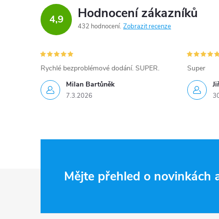
Hodnocení zákazníků
4,9
432 hodnocení
Zobrazit recenze
Rychlé bezproblémové dodání. SUPER.
Super
Milan Bartůněk
Ji
7.3.2026
3
Z
Mějte přehled o novinkách
á