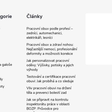
gorie
Články
3
Pracovní obuv podle profesí –
zedníci, automechanici,
elektrikáři, lesníci
Pracovní obuv a zdraví nohou:
Nejčastější nemoci, profesionální
deformity a možnosti korekce
Jak personalizovat pracovní
a galoše
oděvy: Výšivky, potisky a jejich
výhody
Testování a certifikace pracovní
dy
obuvi: Jak probíhá a co sleduje
oty
Vliv pracovní obuvi na držení
těla a prevenci bolestí zad
Jak se připravit na kontrolu
inspektorátu práce v oblasti
BOZP: Průvodce pro