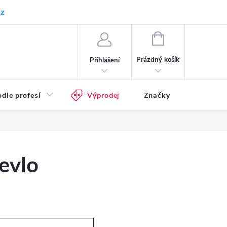
cz
Kam doručujeme
Průvodce pracovní obuví
Normy - průvodce
NÁKUPNÍ
KOŠÍK
Prázdný košík
Přihlášení
dle profesí
Výprodej
Značky
evlo