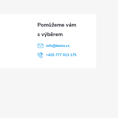
info
@
benia.cz
+420 777 013 175