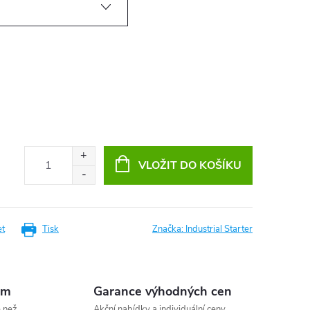
VLOŽIT DO KOŠÍKU
et
Tisk
Značka:
Industrial Starter
em
Garance výhodných cen
e než
Akční nabídky a individuální ceny