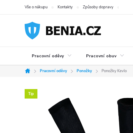
Přejít
Vše o nákupu
Kontakty
Způsoby dopravy
Možno
na
obsah
Pracovní oděvy
Pracovní obuv
Pracovní oděvy
Ponožky
Ponožky Kevlo
Domů
Tip