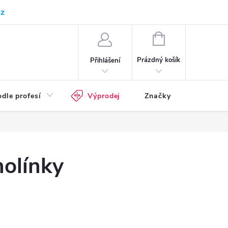
cz
Kam doručujeme
Průvodce pracovní obuví
Normy - průvodce
NÁKUPNÍ
KOŠÍK
Prázdný košík
Přihlášení
dle profesí
Výprodej
Značky
holínky