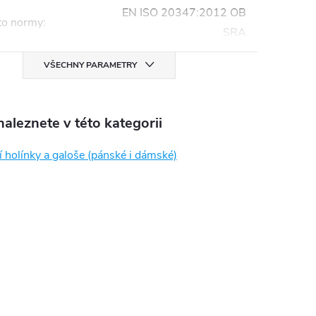
EN ISO 20347:2012 OB
yto normy
:
SRA
VŠECHNY PARAMETRY
aleznete v této kategorii
 holínky a galoše (pánské i dámské)