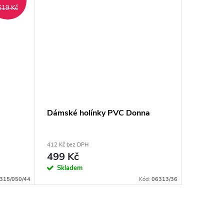
619 Kč
Dámské holínky PVC Donna
Rybářsk
412 Kč bez DPH
1 231 Kč b
499 Kč
1 489
Skladem
Vypro
315/050/44
Kód:
06313/36