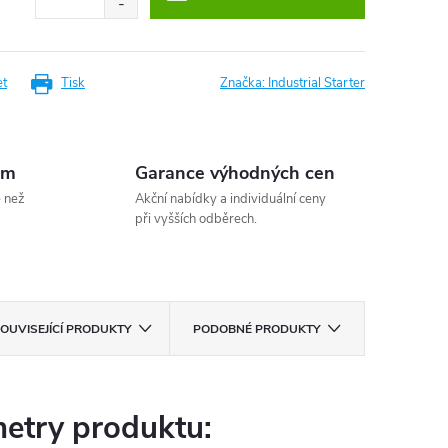
et
Tisk
Značka:
Industrial Starter
em
Garance výhodných cen
e než
Akční nabídky a individuální ceny
při vyšších odběrech.
OUVISEJÍCÍ PRODUKTY
PODOBNÉ PRODUKTY
etry produktu: