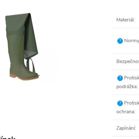
Materiál
:
Normy 
?
Bezpečnost
Protis
?
podrážka
:
Protis
?
ochrana
:
Zapínání
: