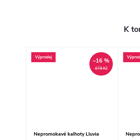
K to
Výprodej
Výprod
–10 %
–16 %
999 Kč
479 Kč
omplet
Nepromokavé kalhoty Lluvia
Nepro