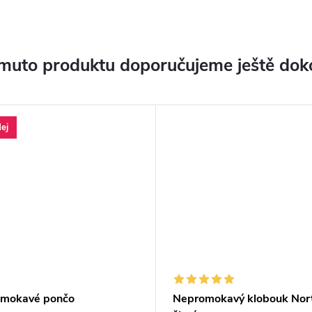
muto produktu doporučujeme ještě dok
ej
mokavé pončo
Nepromokavý klobouk Nor