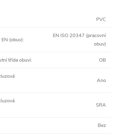
PVC
EN ISO 20347 (pracovní
EN (obuv)
:
obuv)
ní třída obuvi
:
OB
kluzová
Ano
kluzová
SRA
Bez