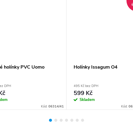
é holínky PVC Uomo
Holínky Issagum O4
bez DPH
495 Kč bez DPH
Kč
599 Kč
adem
Skladem
Kód:
06314/41
Kód:
06