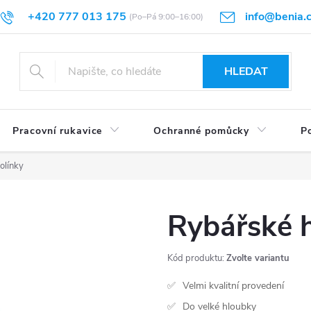
+420 777 013 175
info@benia.
sti vrácení
Velikostní tabulky
Hodnocení obchodu
Články
HLEDAT
Pracovní rukavice
Ochranné pomůcky
Po
olínky
Rybářské 
Kód produktu:
Zvolte variantu
Velmi kvalitní provedení
Do velké hloubky