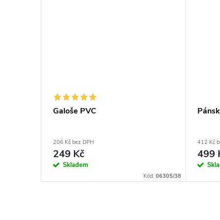
Galoše PVC
Pánsk
206 Kč bez DPH
412 Kč 
249 Kč
499 
Skladem
Skl
Kód:
06301/37
Kód:
06305/38