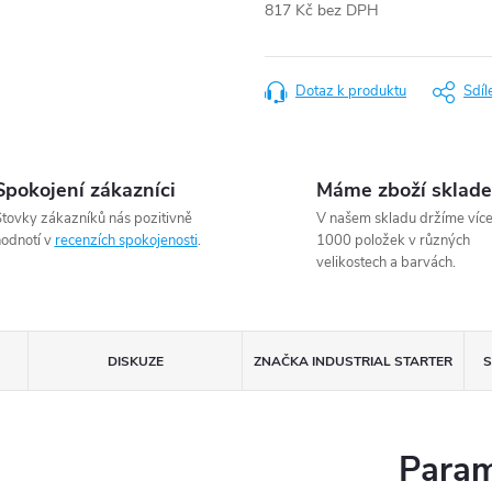
817 Kč bez DPH
Měrná
cena:
Dotaz k produktu
Sdíl
Spokojení zákazníci
Máme zboží sklad
tovky zákazníků nás pozitivně
V našem skladu držíme víc
odnotí v
recenzích spokojenosti
.
1000 položek v různých
velikostech a barvách.
DISKUZE
ZNAČKA
INDUSTRIAL STARTER
S
Param