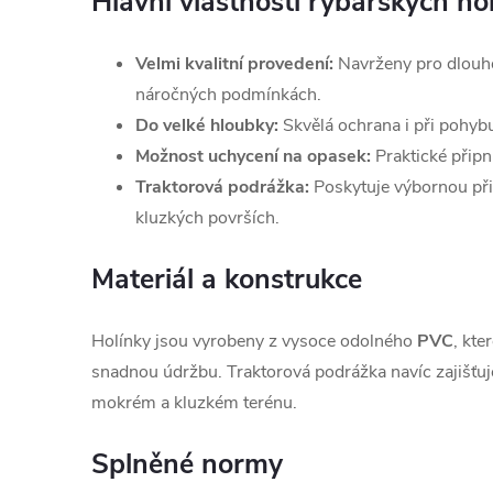
Hlavní vlastnosti rybářských ho
Velmi kvalitní provedení:
Navrženy pro dlouhou
náročných podmínkách.
Do velké hloubky:
Skvělá ochrana i při pohyb
Možnost uchycení na opasek:
Praktické připnu
Traktorová podrážka:
Poskytuje výbornou při
kluzkých površích.
Materiál a konstrukce
Holínky jsou vyrobeny z vysoce odolného
PVC
, kte
snadnou údržbu. Traktorová podrážka navíc zajišťuje
mokrém a kluzkém terénu.
Splněné normy