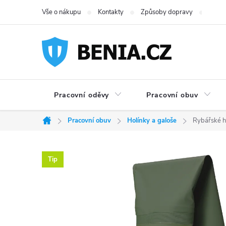
Přejít
Vše o nákupu
Kontakty
Způsoby dopravy
Možno
na
obsah
Pracovní oděvy
Pracovní obuv
Pracovní obuv
Holínky a galoše
Rybářské h
Domů
Tip