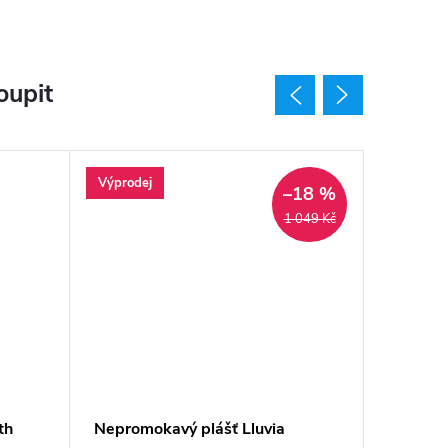
oupit
Výprodej
Tip
–18 %
1 049 Kč
th
Nepromokavý plášť Lluvia
Nepromo