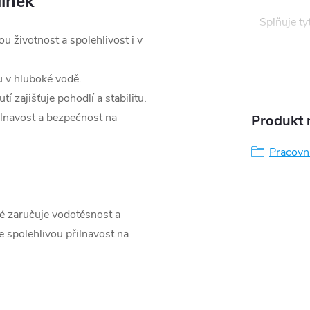
línek
Splňuje t
 životnost a spolehlivost i v
u v hluboké vodě.
tí zajišťuje pohodlí a stabilitu.
lnavost a bezpečnost na
Produkt n
Pracovní
ré zaručuje vodotěsnost a
 spolehlivou přilnavost na