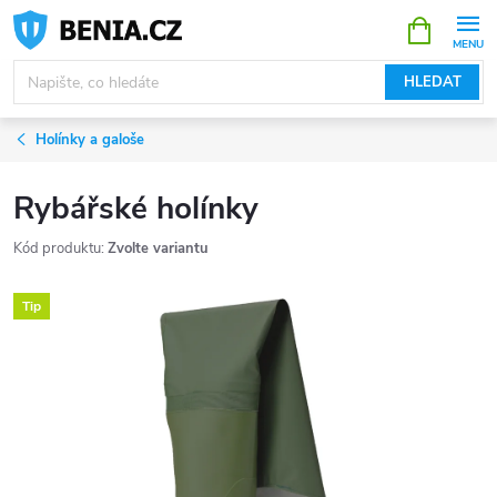
Přejít
NÁKUPNÍ
KOŠÍK
na
obsah
HLEDAT
Holínky a galoše
Rybářské holínky
Kód produktu:
Zvolte variantu
Tip