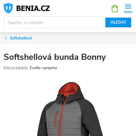
Přejít
NÁKUPNÍ
KOŠÍK
na
obsah
HLEDAT
Softshellové
Softshellová bunda Bonny
Kód produktu:
Zvolte variantu