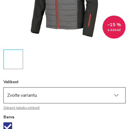
–15 %
1 319 Kč
Velikost
Zobrazit tabulku velikostí
Barva