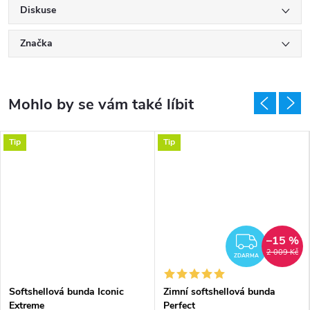
Diskuse
Značka
Tip
Tip
–15 %
DARMA
ZDAR
2 009 Kč
ZDARMA
Softshellová bunda Iconic
Zimní softshellová bunda
Extreme
Perfect