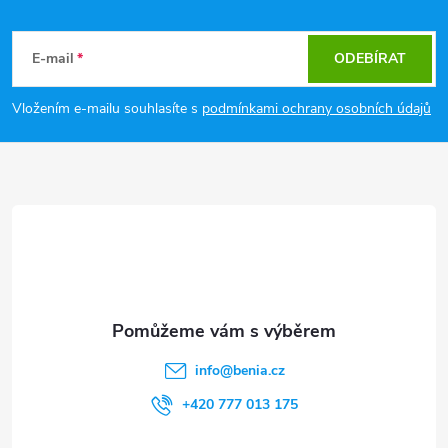
Z
á
E-mail
ODEBÍRAT
p
Vložením e-mailu souhlasíte s
podmínkami ochrany osobních údajů
a
t
í
info
@
benia.cz
+420 777 013 175