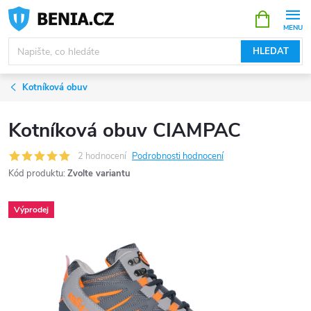
Přejít
NÁKUPNÍ
KOŠÍK
na
obsah
HLEDAT
Kotníková obuv
Kotníková obuv CIAMPAC
2 hodnocení
Podrobnosti hodnocení
Kód produktu:
Zvolte variantu
Výprodej