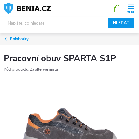
Přejít
NÁKUPNÍ
KOŠÍK
na
obsah
HLEDAT
Polobotky
Pracovní obuv SPARTA S1P
Kód produktu:
Zvolte variantu