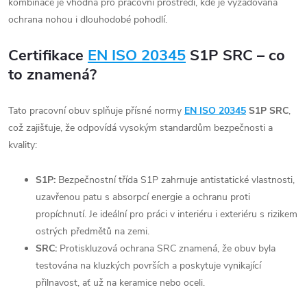
kombinace je vhodná pro pracovní prostředí, kde je vyžadována
ochrana nohou i dlouhodobé pohodlí.
Certifikace
EN ISO 20345
S1P SRC – co
to znamená?
Tato pracovní obuv splňuje přísné normy
EN ISO 20345
S1P SRC
,
což zajišťuje, že odpovídá vysokým standardům bezpečnosti a
kvality:
S1P:
Bezpečnostní třída S1P zahrnuje antistatické vlastnosti,
uzavřenou patu s absorpcí energie a ochranu proti
propíchnutí. Je ideální pro práci v interiéru i exteriéru s rizikem
ostrých předmětů na zemi.
SRC:
Protiskluzová ochrana SRC znamená, že obuv byla
testována na kluzkých površích a poskytuje vynikající
přilnavost, ať už na keramice nebo oceli.