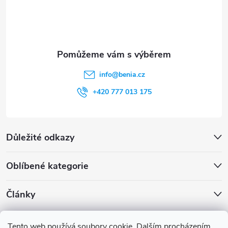
í
info
@
benia.cz
+420 777 013 175
Důležité odkazy
Oblíbené kategorie
Články
Archiv
Tento web používá soubory cookie. Dalším procházením